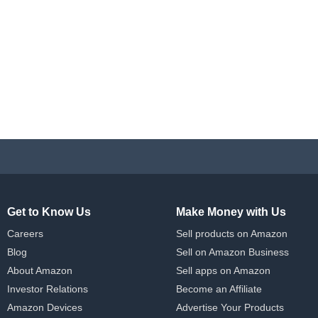
Get to Know Us
Make Money with Us
Careers
Sell products on Amazon
Blog
Sell on Amazon Business
About Amazon
Sell apps on Amazon
Investor Relations
Become an Affiliate
Amazon Devices
Advertise Your Products