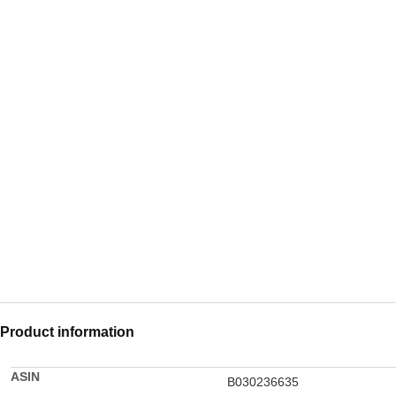
Product information
ASIN
B030236635