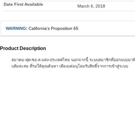
Date First Available
March 6, 2018
WARNING
:
California’s Proposition 65
Product Description
สมาคม-ฟุต-ซอ-ล-แห่ง-ประเทศไทย นอกจากนี้ ระบบสมาชิกที่ออกแบบมาพิเศษ
แต้มสะสม ที่รอให้คุณค้นหา เพียงแค่อนุโลมรับสิทธิ์จากการเข้าสู่ระบบ