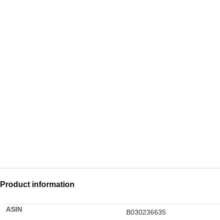
Product information
ASIN
B030236635