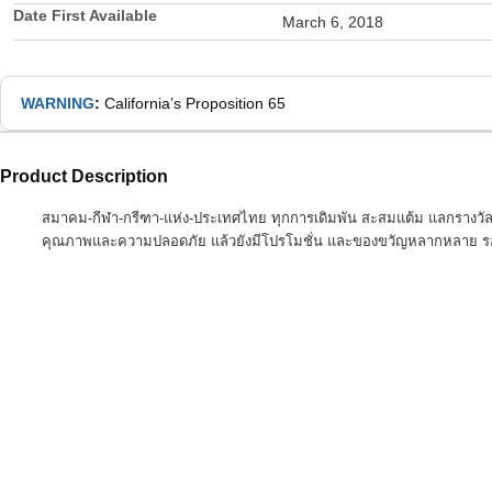
Date First Available
March 6, 2018
WARNING
:
California’s Proposition 65
Product Description
สมาคม-กีฬา-กรีฑา-แห่ง-ประเทศไทย ทุกการเดิมพัน สะสมแต้ม แลกรางวัล หรือเ
คุณภาพและความปลอดภัย แล้วยังมีโปรโมชั่น และของขวัญหลากหลาย รอค