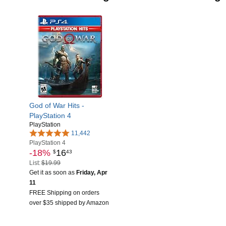
God of War Hits -
PlayStation 4
PlayStation
11,442
PlayStation 4
-18%
16
$
43
List:
$19.99
Get it as soon as
Friday, Apr
11
FREE Shipping on orders
over $35 shipped by Amazon