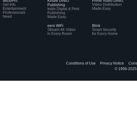
IMDbPro
Kindle Direct
Prime Video Direct
Get Info
Video Distribution
Publishing
Entertainment
Made Easy
Indie Digital & Print
Professionals
Publishing
Need
Made Easy
eero WiFi
Blink
Stream 4K Video
Smart Security
in Every Room
for Every Home
Conditions of Use
Privacy Notice
Cons
© 1996-2025, 