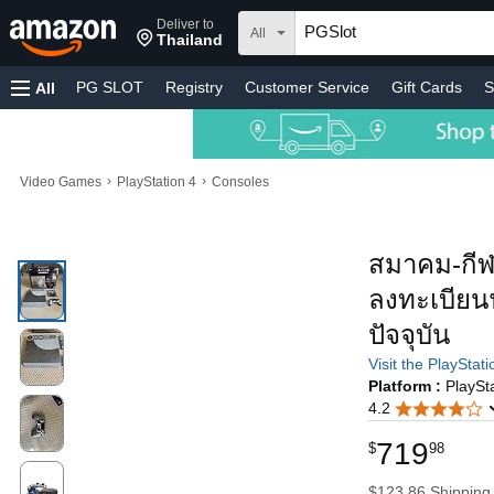
Deliver to
All
Thailand
PG SLOT
Registry
Customer Service
Gift Cards
S
All
›
›
Video Games
PlayStation 4
Consoles
สมาคม-กีฬ
ลงทะเบียนฟ
ปัจจุบัน
Visit the PlayStat
Platform :
PlaySt
4.2
719
$
98
$123.86 Shipping