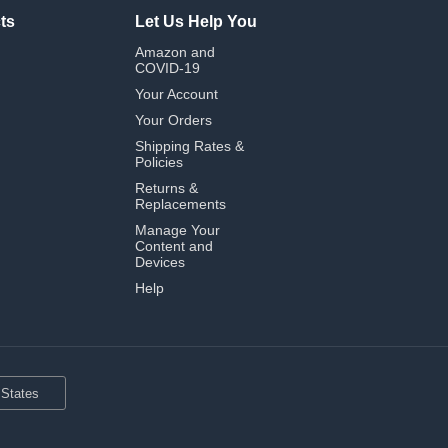
ts
Let Us Help You
Amazon and
COVID-19
Your Account
Your Orders
Shipping Rates &
Policies
Returns &
Replacements
Manage Your
Content and
Devices
Help
 States