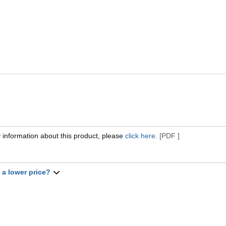
 information about this product, please
click here.
[PDF ]
t a lower price?