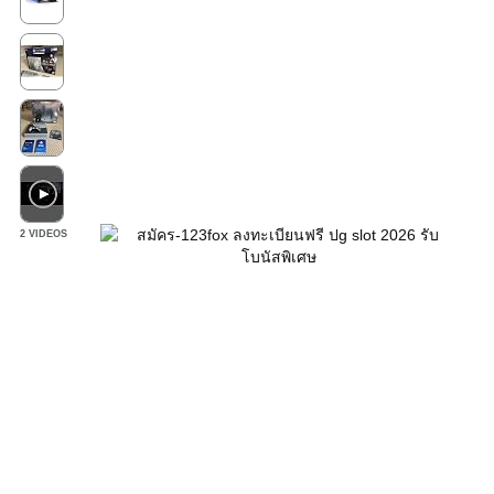
2 VIDEOS