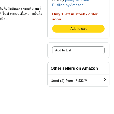
Fulfilled by Amazon
บทั้งมือถือและคอมพิวเตอร์
ท้ ในตัวระบบเพื่อความมั่นใจ
Only 1 left in stock - order
ีเดียว
soon.
Add to cart
Add to List
Other sellers on Amazon
$
335
99
Used (4) from