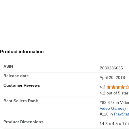
Product information
ASIN
B030236635
Release date
April 20, 2018
Customer Reviews
4.2
4.2 out of 5 star
Best Sellers Rank
#83,477 in Vid
Video Games
)
#116 in
PlaySta
Product Dimensions
14.3 x 4.5 x 17