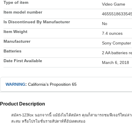
Type of item
Video Game
Item model number
465551863354
Is Discontinued By Manufacturer
No
Item Weight
7.4 ounces
Manufacturer
Sony Computer 
Batteries
2 AA batteries r
Date First Available
March 6, 2018
WARNING
:
California’s Proposition 65
Product Description
สมัคร-123fox นอกจากนี้ แม้ยังไม่ได้สมัคร คุณก็สามารถชมฟีเจอร์ใหม่ล่
สะสม หรือโปรโมชั่นรายสัปดาห์ที่อัปเดตเสมอ