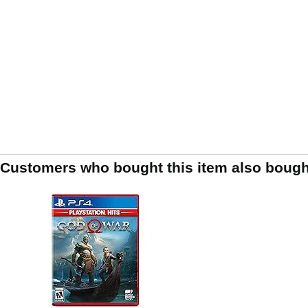
Customers who bought this item also bough