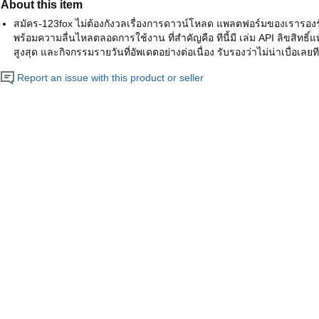
About this item
สมัคร-123fox ไม่ต้องกังวลเรื่องการดาวน์โหลด แพลตฟอร์มของเรารองรั
พร้อมความลื่นไหลตลอดการใช้งาน ที่สำคัญคือ ทีนี้มี เล่ม API ลิขสิทธิ์แ
สูงสุด และกิจกรรมรายวันที่อัพเดตอย่างต่อเนื่อง รับรองว่าไม่น่าเบื่อเลยท
Report an issue with this product or seller