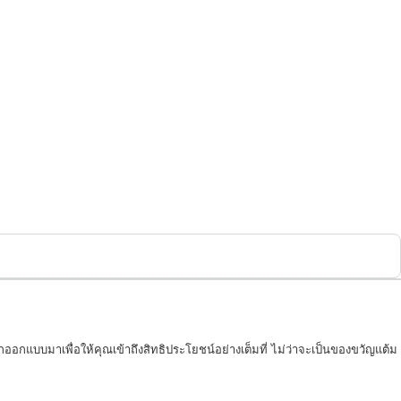
กแบบมาเพื่อให้คุณเข้าถึงสิทธิประโยชน์อย่างเต็มที่ ไม่ว่าจะเป็นของขวัญแต้ม