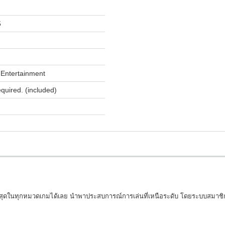
5
Entertainment
equired. (included)
าสุดในทุกหมวดเกมได้เลย นำพาประสบการณ์การเล่นที่เหนือระดับ โดยระบบสมาชิกออ