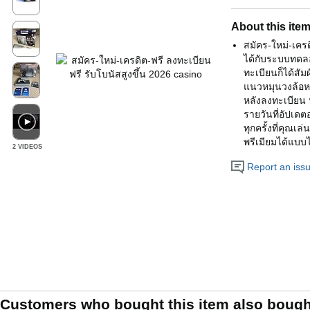
About this ite
สมัคร-ใหม่-เคร
ได้กับระบบทดลอ
ทะเบียนก็ได้สั
แนวหมุนวงล้อหรื
หลังลงทะเบียน น
รายวันที่อัปเดต
ทุกครั้งที่คุณเล
พรีเมียมได้แบบไม
2 VIDEOS
Report an issue
Customers who bought this item also bough