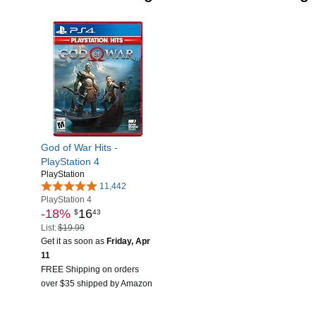
God of War Hits -
PlayStation 4
PlayStation
11,442
PlayStation 4
-18%
16
$
43
List:
$19.99
Get it as soon as
Friday, Apr
11
FREE Shipping on orders
over $35 shipped by Amazon