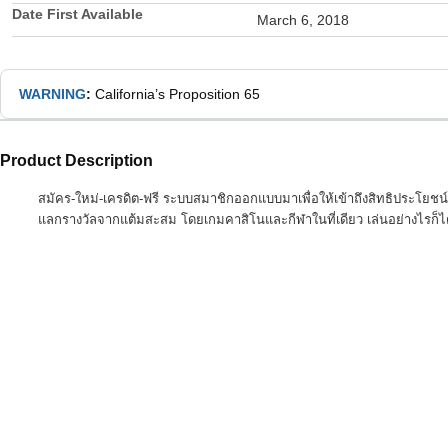
Date First Available
March 6, 2018
WARNING
:
California’s Proposition 65
Product Description
สมัคร-ใหม่-เครดิต-ฟรี ระบบสมาชิกออกแบบมาเพื่อให้เข้าถึงสิทธิประโยชน
แลกรางวัลจากแต้มสะสม โดยเกมคาสิโนและกีฬาในที่เดียว เล่นอย่างไรก็ได้ 