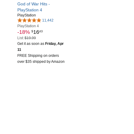
God of War Hits -
PlayStation 4
PlayStation
11,442
PlayStation 4
-18%
16
$
43
List:
$19.99
Get it as soon as
Friday, Apr
11
FREE Shipping on orders
over $35 shipped by Amazon