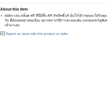
About this item
สมัคร-เล่น-สล็อต-ฟรี ที่นี่มีทั้ง API ลิขสิทธิ์แท้ มั่นใจได้ว่าคุณจะได้ร
วัน ที่อัปเดตอย่างต่อเนื่อง อยากทราบวิธีการสะสมแต้ม แลกของขวัญพิเ
เข้ามาเลย
Report an issue with this product or seller