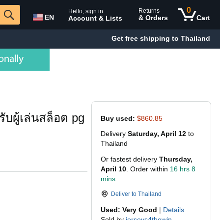
0
Returns
Hello, sign in
EN
& Orders
Cart
Account & Lists
Get free shipping to Thailand
ับผู้เล่นสล็อต pg
Buy used:
$860.85
Delivery
Saturday, April 12
to
Thailand
Or fastest delivery
Thursday,
April 10
. Order within
16 hrs 8
mins
Deliver to
Thailand
Used: Very Good
|
Details
Sold by
jerseys4thewin