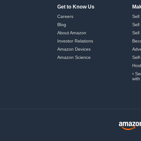
Get to Know Us
Mak
Careers
Sell
Blog
Sell
About Amazon
Sell
Investor Relations
Beco
Amazon Devices
Adve
Amazon Science
Self
Hos
›
Se
with