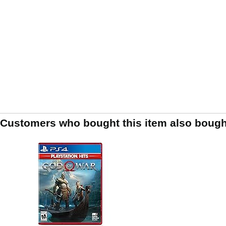
Customers who bought this item also bough