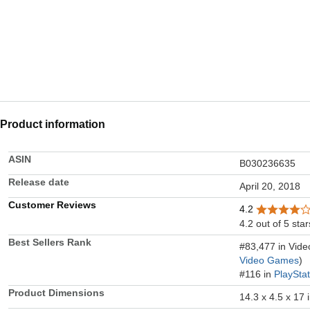
Product information
ASIN
B030236635
Release date
April 20, 2018
Customer Reviews
4.2
4.2 out of 5 star
Best Sellers Rank
#83,477 in Vid
Video Games
)
#116 in
PlaySta
Product Dimensions
14.3 x 4.5 x 17