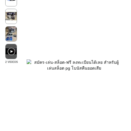
2 VIDEOS