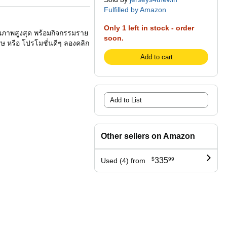
Fulfilled by Amazon
Only 1 left in stock - order
ับคุณภาพสูงสุด พร้อมกิจกรรมราย
soon.
ศษ หรือ โปรโมชั่นดีๆ ลองคลิก
Add to cart
Add to List
Other sellers on Amazon
$
335
99
Used (4) from