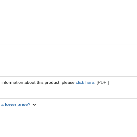
 information about this product, please
click here.
[PDF ]
t a lower price?