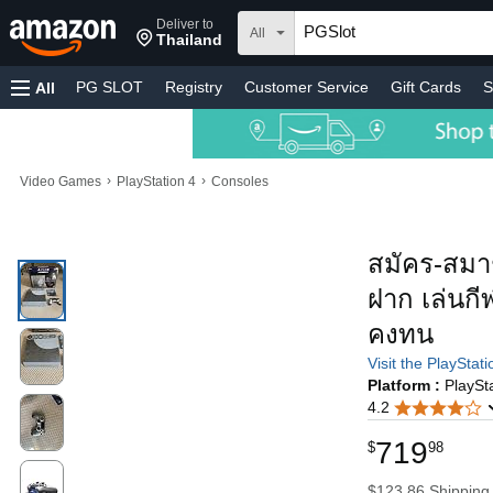
Deliver to
All
Thailand
PG SLOT
Registry
Customer Service
Gift Cards
S
All
›
›
Video Games
PlayStation 4
Consoles
สมัคร-สมาช
ฝาก เล่นกี
คงทน
Visit the PlayStat
Platform :
PlaySt
4.2
719
$
98
$123.86 Shipping