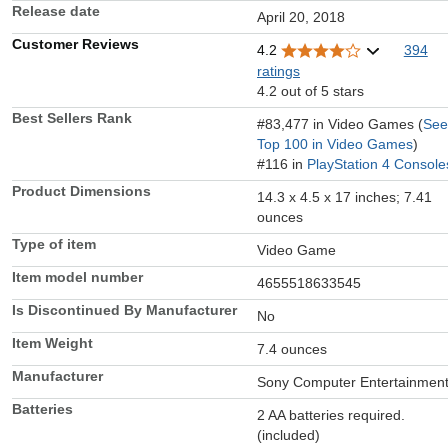
Release date
April 20, 2018
Customer Reviews
4.2
394
ratings
4.2 out of 5 stars
Best Sellers Rank
#83,477 in Video Games (
See
Top 100 in Video Games
)
#116 in
PlayStation 4 Console
Product Dimensions
14.3 x 4.5 x 17 inches; 7.41
ounces
Type of item
Video Game
Item model number
4655518633545
Is Discontinued By Manufacturer
No
Item Weight
7.4 ounces
Manufacturer
Sony Computer Entertainmen
Batteries
2 AA batteries required.
(included)