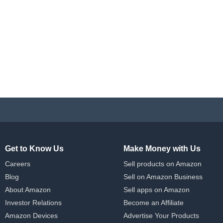
Get to Know Us
Make Money with Us
Careers
Sell products on Amazon
Blog
Sell on Amazon Business
About Amazon
Sell apps on Amazon
Investor Relations
Become an Affiliate
Amazon Devices
Advertise Your Products