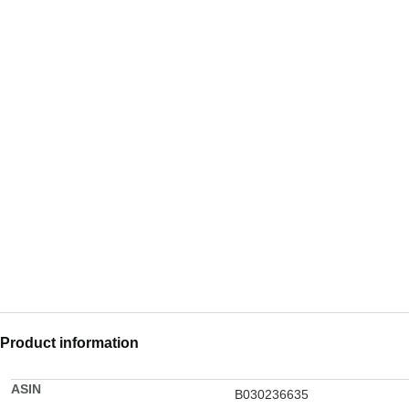
Product information
ASIN
B030236635