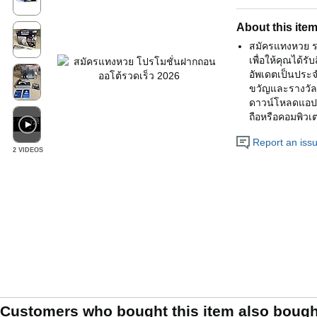
About this ite
สมัครแทงหวย ร
เพื่อให้คุณได้รั
อัพเดตเป็นประจ
ขวัญและรางวัล
ดาวน์โหลดแอปพ
ถือหรือคอมพิวเต
Report an issue
2 VIDEOS
Customers who bought this item also bough