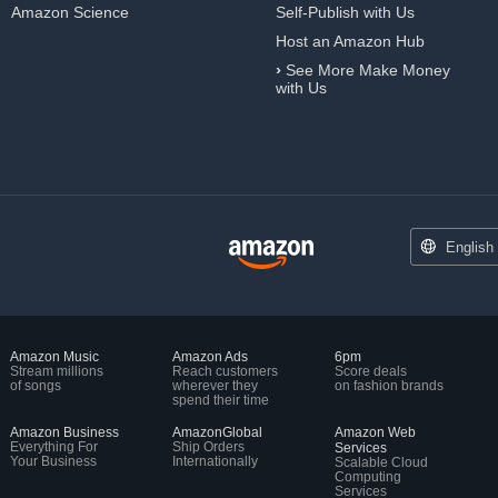
Amazon Science
Self-Publish with Us
Host an Amazon Hub
›
See More Make Money
with Us
English
Amazon Music
Amazon Ads
6pm
Stream millions
Reach customers
Score deals
of songs
wherever they
on fashion brands
spend their time
Amazon Business
AmazonGlobal
Amazon Web
Everything For
Ship Orders
Services
Your Business
Internationally
Scalable Cloud
Computing
Services