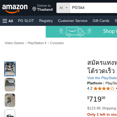
Deliver to
All
Thailand
PG SLOT
Registry
Customer Service
Gift Cards
S
All
›
›
Video Games
PlayStation 4
Consoles
สมัครแทงห
โต้รวดเร็ว
Visit the PlayStat
Platform :
PlaySt
4.2
719
$
98
$123.86 Shipping
Only 1 left in st