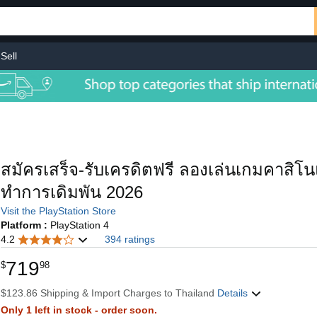
Sell
สมัครเสร็จ-รับเครดิตฟรี ลองเล่นเกมคาสิโน
ทำการเดิมพัน 2026
Visit the PlayStation Store
Platform :
PlayStation 4
4.2
394 ratings
719
$
98
$123.86 Shipping & Import Charges to Thailand
Details
Only 1 left in stock - order soon.