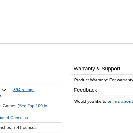
Warranty & Support
Product Warranty: For warranty
Feedback
394 ratings
s
Would you like to
tell us abou
eo Games (
See Top 100 in
tion 4 Consoles
 inches; 7.41 ounces