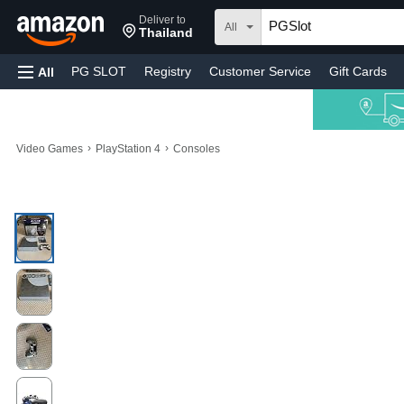
Deliver to
All
Thailand
PG SLOT
Registry
Customer Service
Gift Cards
All
›
›
Video Games
PlayStation 4
Consoles