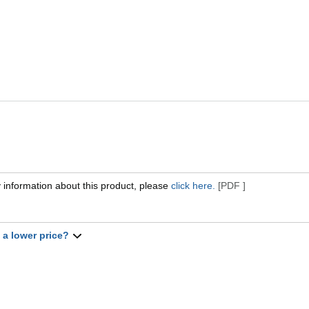
 information about this product, please
click here.
[PDF ]
t a lower price?