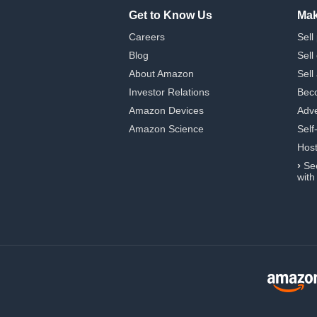
Get to Know Us
Mak
Careers
Sell
Blog
Sell
About Amazon
Sell
Investor Relations
Beco
Amazon Devices
Adve
Amazon Science
Self
Hos
›
Se
with