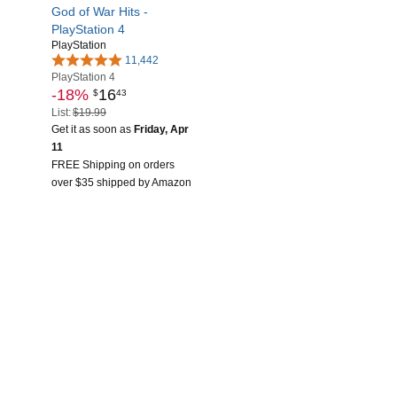
God of War Hits -
PlayStation 4
PlayStation
11,442
PlayStation 4
-18%
16
$
43
List:
$19.99
Get it as soon as
Friday, Apr
11
FREE Shipping on orders
over $35 shipped by Amazon