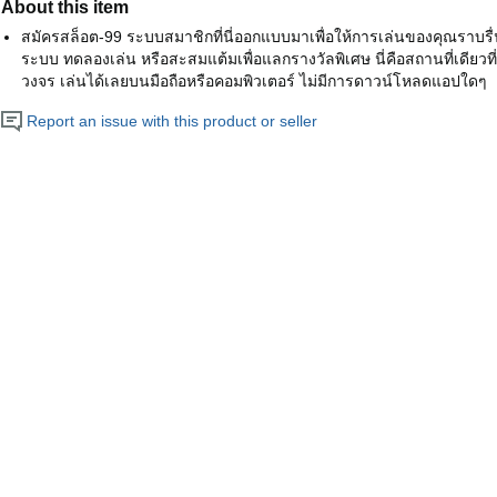
About this item
สมัครสล็อต-99 ระบบสมาชิกที่นี่ออกแบบมาเพื่อให้การเล่นของคุณราบรื่น
ระบบ ทดลองเล่น หรือสะสมแต้มเพื่อแลกรางวัลพิเศษ นี่คือสถานที่เดียว
วงจร เล่นได้เลยบนมือถือหรือคอมพิวเตอร์ ไม่มีการดาวน์โหลดแอปใดๆ
Report an issue with this product or seller