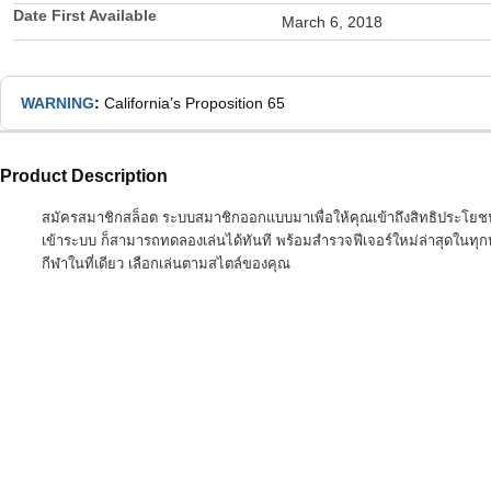
Date First Available
March 6, 2018
WARNING
:
California’s Proposition 65
Product Description
สมัครสมาชิกสล็อต ระบบสมาชิกออกแบบมาเพื่อให้คุณเข้าถึงสิทธิประโยชน์อ
เข้าระบบ ก็สามารถทดลองเล่นได้ทันที พร้อมสำรวจฟีเจอร์ใหม่ล่าสุดใ
กีฬาในที่เดียว เลือกเล่นตามสไตล์ของคุณ