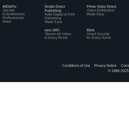
IMDbPro
Kindle Direct
Prime Video Direct
Get Info
Video Distribution
Publishing
Entertainment
Made Easy
Indie Digital & Print
Professionals
Publishing
Need
Made Easy
eero WiFi
Blink
Stream 4K Video
Smart Security
in Every Room
for Every Home
Conditions of Use
Privacy Notice
Cons
© 1996-2025, 