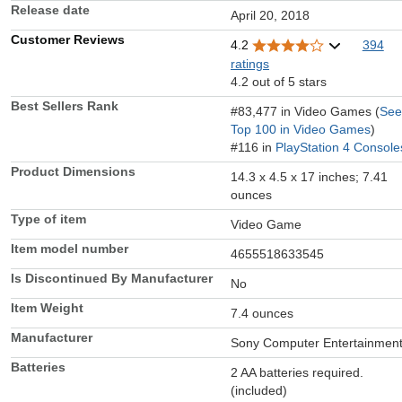
Release date
April 20, 2018
Customer Reviews
4.2
394
ratings
4.2 out of 5 stars
Best Sellers Rank
#83,477 in Video Games (
See
Top 100 in Video Games
)
#116 in
PlayStation 4 Console
Product Dimensions
14.3 x 4.5 x 17 inches; 7.41
ounces
Type of item
Video Game
Item model number
4655518633545
Is Discontinued By Manufacturer
No
Item Weight
7.4 ounces
Manufacturer
Sony Computer Entertainmen
Batteries
2 AA batteries required.
(included)