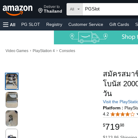
Deliver to
All
Thailand
PG SLOT
Registry
Customer Service
Gift Cards
S
All
›
›
Video Games
PlayStation 4
Consoles
สมัครสมาชิ
โบนัส 2000
วัน
Visit the PlayStat
Platform :
PlaySt
4.2
719
$
98
$123.86 Shipping