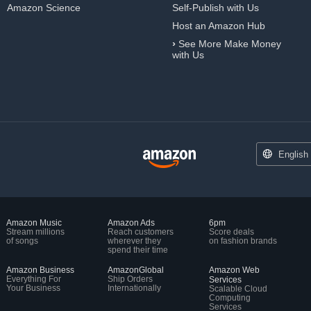
Amazon Science
Self-Publish with Us
Host an Amazon Hub
›
See More Make Money
with Us
English
Amazon Music
Amazon Ads
6pm
Stream millions
Reach customers
Score deals
of songs
wherever they
on fashion brands
spend their time
Amazon Business
AmazonGlobal
Amazon Web
Everything For
Ship Orders
Services
Your Business
Internationally
Scalable Cloud
Computing
Services