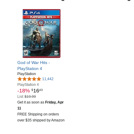
God of War Hits -
PlayStation 4
PlayStation
11,442
PlayStation 4
-18%
16
$
43
List:
$19.99
Get it as soon as
Friday, Apr
11
FREE Shipping on orders
over $35 shipped by Amazon