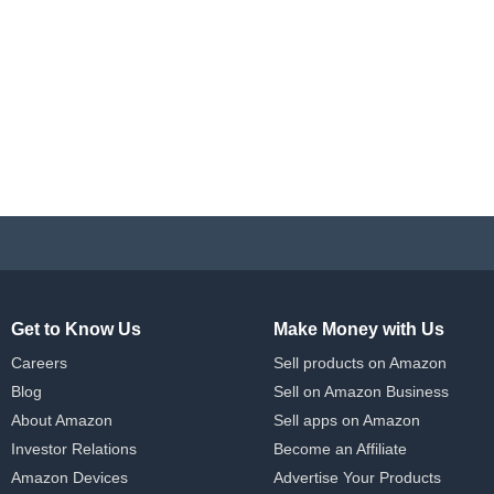
Get to Know Us
Make Money with Us
Careers
Sell products on Amazon
Blog
Sell on Amazon Business
About Amazon
Sell apps on Amazon
Investor Relations
Become an Affiliate
Amazon Devices
Advertise Your Products