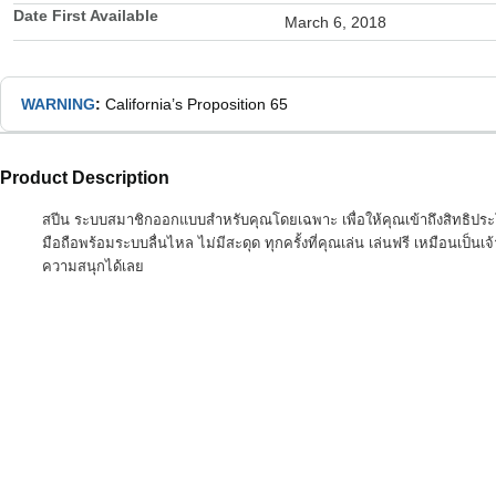
Date First Available
March 6, 2018
WARNING
:
California’s Proposition 65
Product Description
สปีน ระบบสมาชิกออกแบบสำหรับคุณโดยเฉพาะ เพื่อให้คุณเข้าถึงสิทธิประ
มือถือพร้อมระบบลื่นไหล ไม่มีสะดุด ทุกครั้งที่คุณเล่น เล่นฟรี เหมือนเป็นเ
ความสนุกได้เลย