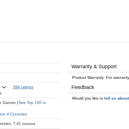
Warranty & Support
Product Warranty: For warranty
Feedback
394 ratings
s
Would you like to
tell us abou
eo Games (
See Top 100 in
tion 4 Consoles
 inches; 7.41 ounces