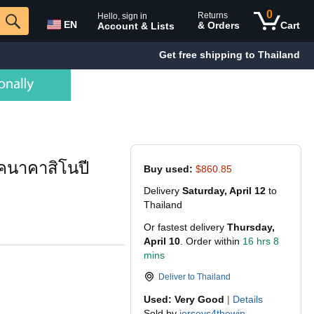
0
Returns
Hello, sign in
EN
& Orders
Cart
Account & Lists
Get free shipping to Thailand
คนาคาสิโนปี
Buy used:
$860.85
Delivery
Saturday, April 12
to
Thailand
Or fastest delivery
Thursday,
April 10
. Order within
16 hrs 8
mins
Deliver to
Thailand
Used: Very Good
|
Details
Sold by
jerseys4thewin