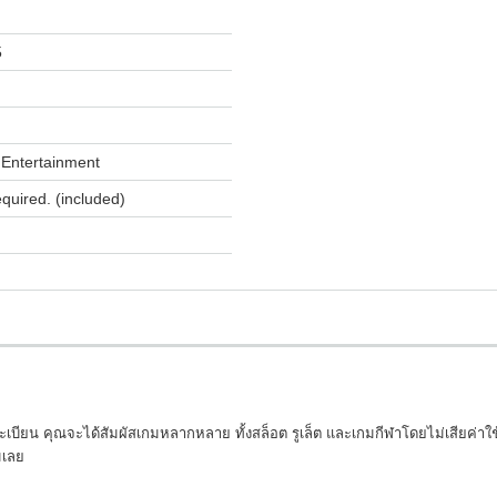
5
Entertainment
equired. (included)
งทะเบียน คุณจะได้สัมผัสเกมหลากหลาย ทั้งสล็อต รูเล็ต และเกมกีฬาโดยไม่เสียค
มเลย