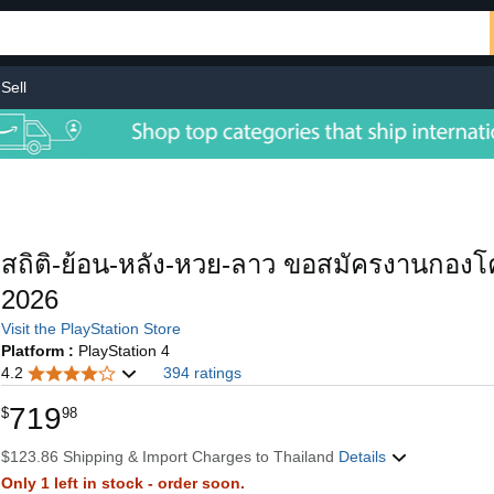
Sell
สถิติ-ย้อน-หลัง-หวย-ลาว ขอสมัครงานกองโ
2026
Visit the PlayStation Store
Platform :
PlayStation 4
4.2
394 ratings
719
$
98
$123.86 Shipping & Import Charges to Thailand
Details
Only 1 left in stock - order soon.