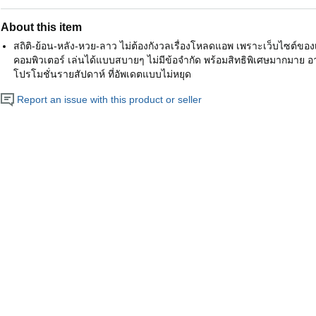
About this item
สถิติ-ย้อน-หลัง-หวย-ลาว ไม่ต้องกังวลเรื่องโหลดแอพ เพราะเว็บไซต์ของเ
คอมพิวเตอร์ เล่นได้แบบสบายๆ ไม่มีข้อจำกัด พร้อมสิทธิพิเศษมากมาย 
โปรโมชั่นรายสัปดาห์ ที่อัพเดตแบบไม่หยุด
Report an issue with this product or seller