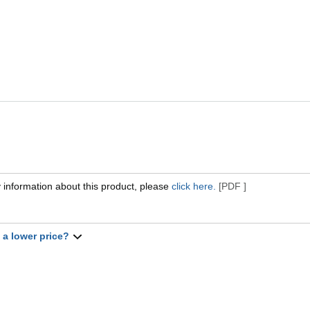
 information about this product, please
click here.
[PDF ]
t a lower price?