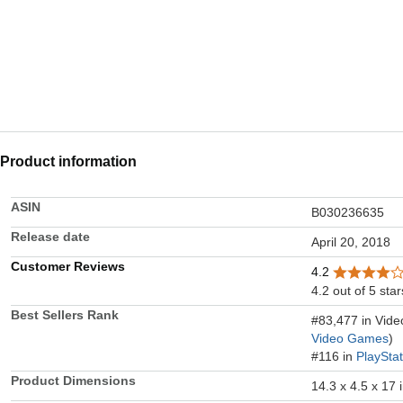
Product information
ASIN
B030236635
Release date
April 20, 2018
Customer Reviews
4.2
4.2 out of 5 star
Best Sellers Rank
#83,477 in Vid
Video Games
)
#116 in
PlaySta
Product Dimensions
14.3 x 4.5 x 17