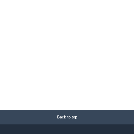
Back to top