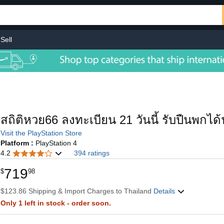
Sell
สถิติหวย66 ลงทะเบียน 21 วันนี้ รับปืนพกได้
Visit the PlayStation Store
Platform :
PlayStation 4
4.2
394 ratings
719
$
98
$123.86 Shipping & Import Charges to Thailand
Details
Only 1 left in stock - order soon.