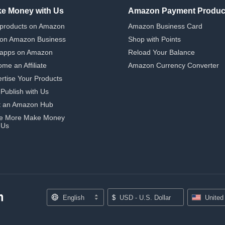
e Money with Us
Amazon Payment Produc
 products on Amazon
Amazon Business Card
 on Amazon Business
Shop with Points
 apps on Amazon
Reload Your Balance
me an Affiliate
Amazon Currency Converter
rtise Your Products
-Publish with Us
t an Amazon Hub
e More Make Money
 Us
English
$
USD - U.S. Dollar
United