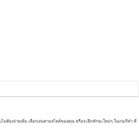
บบไม่ต้องจ่ายเพิ่ม เลือกเล่นตามสไตล์ของคุณ หรือจะฝึกทักษะใหม่ๆ ในเกมกีฬา ที่