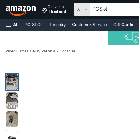
Deliver to
All
Thailand
PG SLOT
Registry
Customer Service
Gift Cards
All
›
›
Video Games
PlayStation 4
Consoles