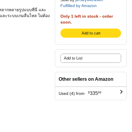
Fulfilled by Amazon
หลากหลายรูปแบบที่นี่ และ
ย และระบบเกมลื่นไหล ไม่ต้อง
Only 1 left in stock - order
soon.
Add to cart
Add to List
Other sellers on Amazon
$
335
99
Used (4) from