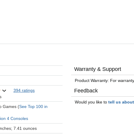
Warranty & Support
Product Warranty: For warranty
Feedback
394 ratings
s
Would you like to
tell us abou
eo Games (
See Top 100 in
tion 4 Consoles
 inches; 7.41 ounces