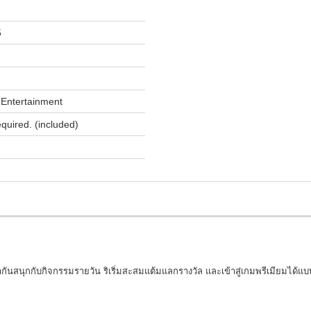
5
Entertainment
equired. (included)
พากันสนุกกับกิจกรรมรายวัน ริเริ่มสะสมแต้มแลกรางวัล และเข้าสู่เกมพรีเมียมได้แ