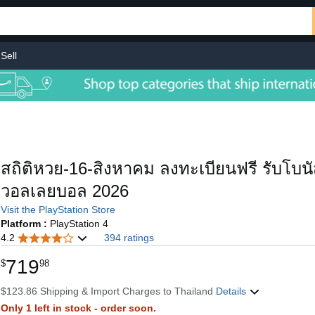
Sell
สถิติหวย-16-สิงหาคม ลงทะเบียนฟรี รับโบ
วอลเลยบอล 2026
Visit the PlayStation Store
Platform :
PlayStation 4
4.2
394 ratings
719
$
98
$123.86 Shipping & Import Charges to Thailand
Details
Only 1 left in stock - order soon.