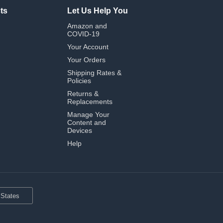
ts
Let Us Help You
Amazon and
COVID-19
Your Account
Your Orders
Shipping Rates &
Policies
Returns &
Replacements
Manage Your
Content and
Devices
Help
 States