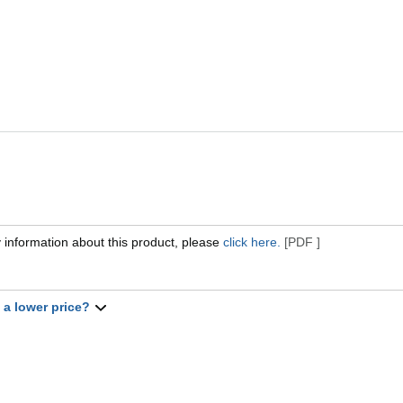
 information about this product, please
click here.
[PDF ]
t a lower price?