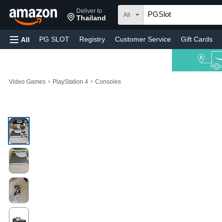
Deliver to
All
Thailand
PG SLOT
Registry
Customer Service
Gift Cards
All
›
›
Video Games
PlayStation 4
Consoles