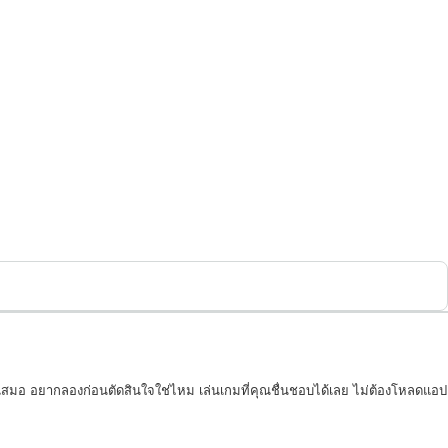
ดตเสมอ อยากลองก่อนตัดสินใจใช่ไหม เล่นเกมที่คุณชื่นชอบได้เลย ไม่ต้องโหลดแอป