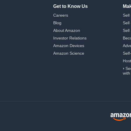
Get to Know Us
Mak
Careers
Sell
Blog
Sell
About Amazon
Sell
Investor Relations
Beco
Amazon Devices
Adve
Amazon Science
Self
Hos
›
Se
with