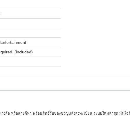
5
Entertainment
equired. (included)
วงล้อ หรือสายกีฬา พร้อมสิทธิ์รับของขวัญหลังลงทะเบียน ระบบใหม่ล่าสุด มั่นใจด้ว