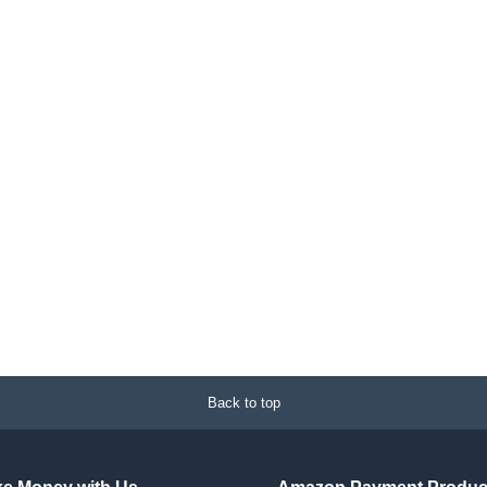
Back to top