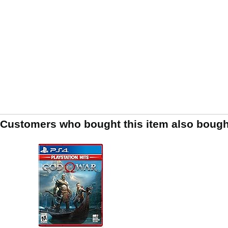
Customers who bought this item also bough