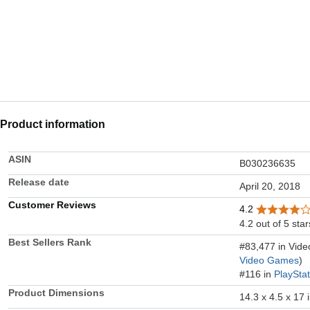
Product information
ASIN
B030236635
Release date
April 20, 2018
Customer Reviews
4.2
4.2 out of 5 star
Best Sellers Rank
#83,477 in Vid
Video Games
)
#116 in
PlaySta
Product Dimensions
14.3 x 4.5 x 17