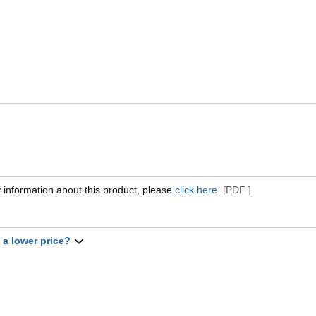
 information about this product, please
click here.
[PDF ]
t a lower price?