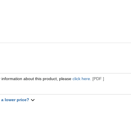
 information about this product, please
click here.
[PDF ]
t a lower price?