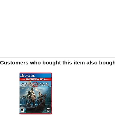
Customers who bought this item also bough