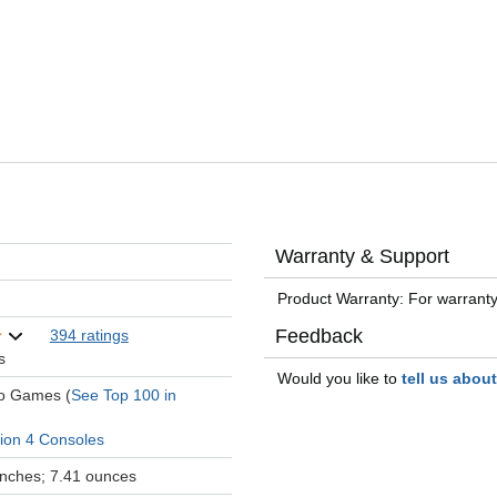
Warranty & Support
Product Warranty: For warranty
Feedback
394 ratings
s
Would you like to
tell us abou
eo Games (
See Top 100 in
tion 4 Consoles
 inches; 7.41 ounces