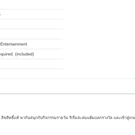
5
Entertainment
equired. (included)
ลิขสิทธิ์แท้ พากันสนุกกับกิจกรรมรายวัน ริเริ่มสะสมแต้มแลกรางวัล และเข้าสู่เ