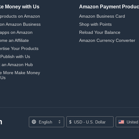
e Money with Us
Amazon Payment Produc
 products on Amazon
Amazon Business Card
 on Amazon Business
Shop with Points
 apps on Amazon
Reload Your Balance
me an Affiliate
Amazon Currency Converter
rtise Your Products
-Publish with Us
t an Amazon Hub
e More Make Money
 Us
English
$
USD - U.S. Dollar
United