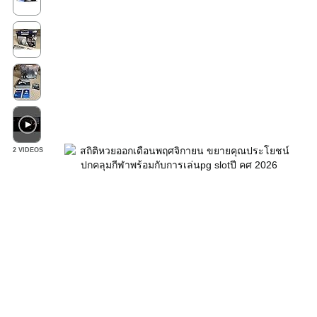
2 VIDEOS