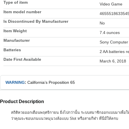
Type of item
Video Game
Item model number
465551863354
Is Discontinued By Manufacturer
No
Item Weight
7.4 ounces
Manufacturer
Sony Computer 
Batteries
2 AA batteries r
Date First Available
March 6, 2018
WARNING
:
California’s Proposition 65
Product Description
สถิติหวยออกเดือนพฤศจิกายน ยิ่งไปกว่านั้น ระบบสมาชิกออกแบบมาเพื่อให้ค
ว่าคุณจะชอบเกมแนวหมุนวงล้อแบบ Slot หรือสายกีฬา ที่นี่มีให้ครบ