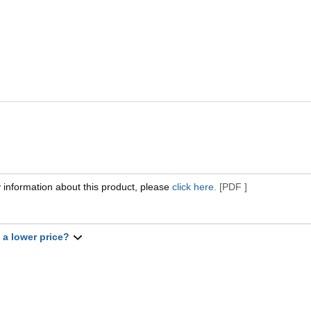
 information about this product, please
click here.
[PDF ]
t a lower price?