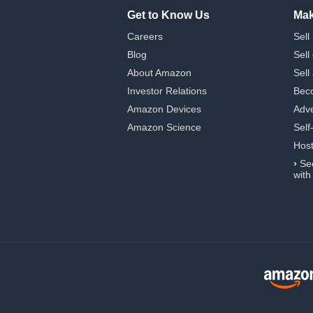
Get to Know Us
Mak
Careers
Sell
Blog
Sell
About Amazon
Sell
Investor Relations
Beco
Amazon Devices
Adve
Amazon Science
Self
Hos
›
Se
with