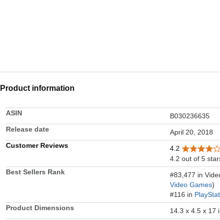
Product information
ASIN
B030236635
Release date
April 20, 2018
Customer Reviews
4.2
4.2 out of 5 star
Best Sellers Rank
#83,477 in Vid
Video Games
)
#116 in
PlaySta
Product Dimensions
14.3 x 4.5 x 17