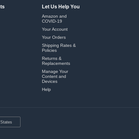
ts
Let Us Help You
Amazon and
COVID-19
Your Account
Your Orders
Shipping Rates &
Policies
Returns &
Replacements
Manage Your
Content and
Devices
Help
 States