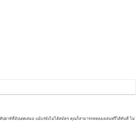
ปดาห์ที่อัปเดตเสมอ แม้แร่ยังไม่ได้สมัคร คุณก็สามารถทดลองเล่นฟรีได้ทันที ไม่