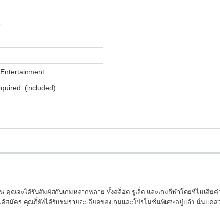
5
Entertainment
equired. (included)
น คุณจะได้รับสัมผัสกับเกมหลากหลาย ทั้งสล็อต รูเล็ต และเกมกีฬาโดยที่ไม่เสียค
่ได้สมัคร คุณก็ยังได้รับชมรายละเอียดของเกมและโปรโมชั่นพิเศษอยู่แล้ว นั่นแค่ส