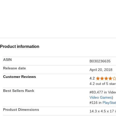
Product information
ASIN
B030236635
Release date
April 20, 2018
Customer Reviews
4.2
4.2 out of 5 star
Best Sellers Rank
#83,477 in Vid
Video Games
)
#116 in
PlaySta
Product Dimensions
14.3 x 4.5 x 17