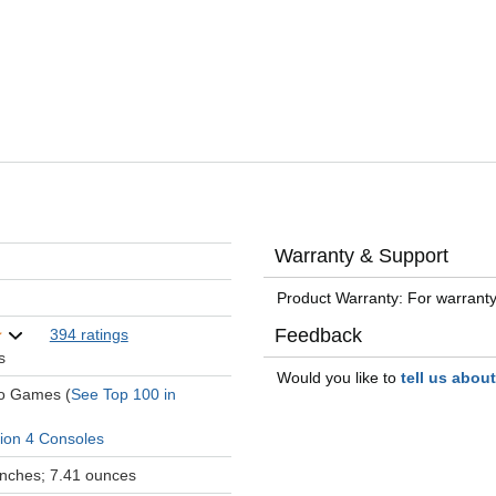
Warranty & Support
Product Warranty: For warranty
Feedback
394 ratings
s
Would you like to
tell us abou
eo Games (
See Top 100 in
tion 4 Consoles
 inches; 7.41 ounces