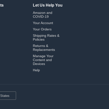
ts
Let Us Help You
Amazon and
COVID-19
Your Account
Your Orders
Shipping Rates &
Policies
Returns &
Replacements
Manage Your
Content and
Devices
Help
 States