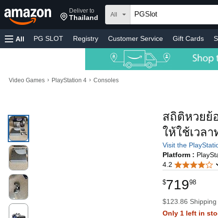
Deliver to
All
Thailand
PG SLOT
Registry
Customer Service
Gift Cards
S
All
›
›
Video Games
PlayStation 4
Consoles
สถิติหวยย้
ให้ใช้เวลา
Visit the PlayStat
Platform :
PlaySt
4.2
719
$
98
$123.86 Shipping
Only 1 left in st