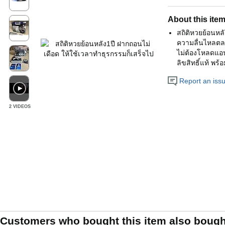
About this ite
สถิติหวยย้อนหล
ความลื่นไหลตล
ไม่ต้องโหลดแอป 
ลิขสิทธิ์แท้ พร้
Report an issue
2 VIDEOS
Customers who bought this item also bough