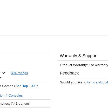
Warranty & Support
Product Warranty: For warranty
Feedback
394 ratings
s
Would you like to
tell us abou
eo Games (
See Top 100 in
tion 4 Consoles
 inches; 7.41 ounces