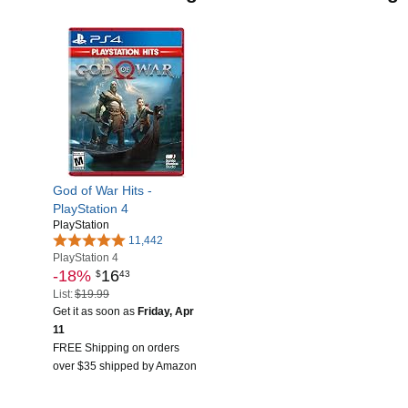
God of War Hits -
PlayStation 4
PlayStation
11,442
PlayStation 4
-18%
16
$
43
List:
$19.99
Get it as soon as
Friday, Apr
11
FREE Shipping on orders
over $35 shipped by Amazon