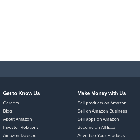
Get to Know Us
Make Money with Us
Careers
Sell products on Amazon
Blog
Sell on Amazon Business
About Amazon
Sell apps on Amazon
Investor Relations
Become an Affiliate
Amazon Devices
Advertise Your Products