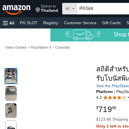
Deliver to
All
Thailand
PG SLOT
Registry
Customer Service
Gift Cards
S
All
›
›
Video Games
PlayStation 4
Consoles
สถิติสำหรั
รับโบนัสพิ
Visit the PlayStat
Platform :
PlaySt
4.2
719
$
98
$123.86 Shipping
Only 1 left in st