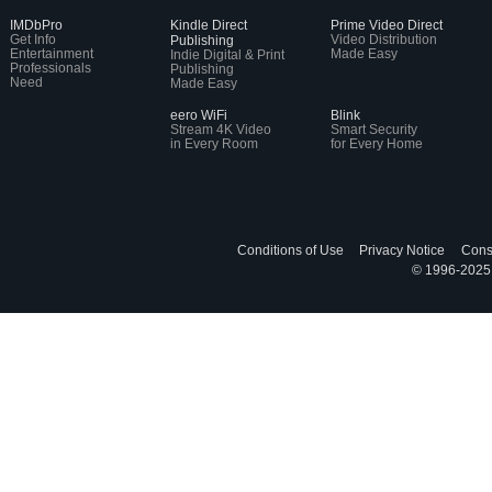
IMDbPro
Kindle Direct
Prime Video Direct
Get Info
Video Distribution
Publishing
Entertainment
Made Easy
Indie Digital & Print
Professionals
Publishing
Need
Made Easy
eero WiFi
Blink
Stream 4K Video
Smart Security
in Every Room
for Every Home
Conditions of Use
Privacy Notice
Cons
© 1996-2025, 