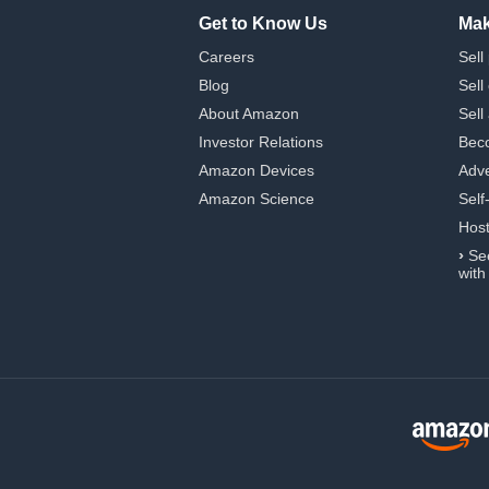
Get to Know Us
Mak
Careers
Sell
Blog
Sell
About Amazon
Sell
Investor Relations
Beco
Amazon Devices
Adve
Amazon Science
Self
Hos
›
Se
with