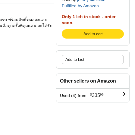
Fulfilled by Amazon
Only 1 left in stock - order
้ครบ พร้อมสิทธิ์ทดลองและ
soon.
ือทุกครั้งที่คุณเล่น จะได้รับ
Add to cart
Add to List
Other sellers on Amazon
$
335
99
Used (4) from