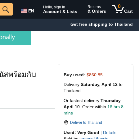
0
Returns
Hello, sign in
EN
& Orders
Cart
Account & Lists
Get free shipping to Thailand
นัสพร้อมกับ
Buy used:
$860.85
Delivery
Saturday, April 12
to
Thailand
Or fastest delivery
Thursday,
April 10
. Order within
16 hrs 8
mins
Deliver to
Thailand
Used: Very Good
|
Details
Sold by
jerseys4thewin