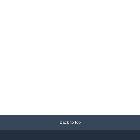
Back to top