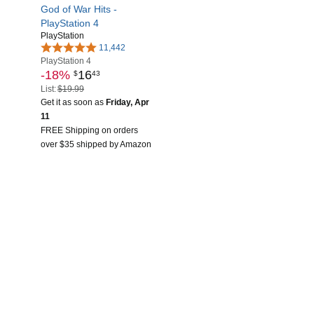
God of War Hits -
PlayStation 4
PlayStation
11,442
PlayStation 4
-18%
16
$
43
List:
$19.99
Get it as soon as
Friday, Apr
11
FREE Shipping on orders
over $35 shipped by Amazon