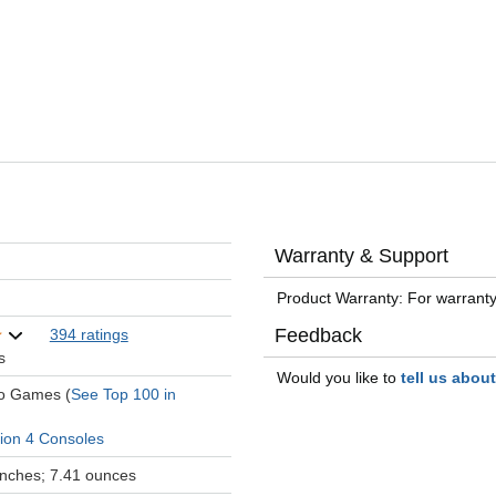
Warranty & Support
Product Warranty: For warranty
Feedback
394 ratings
s
Would you like to
tell us abou
eo Games (
See Top 100 in
tion 4 Consoles
 inches; 7.41 ounces