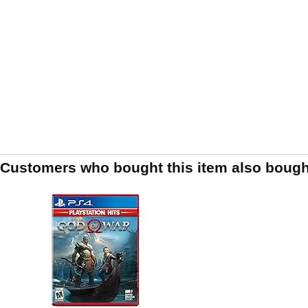
Customers who bought this item also bough