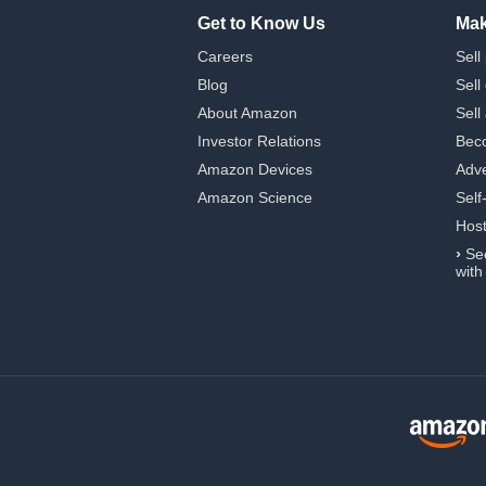
Get to Know Us
Mak
Careers
Sell
Blog
Sell
About Amazon
Sell
Investor Relations
Beco
Amazon Devices
Adve
Amazon Science
Self
Hos
›
Se
with