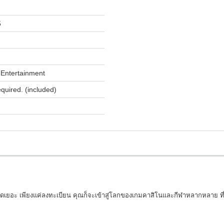
5
Entertainment
equired. (included)
คิดเยอะ เพียงแค่ลงทะเบียน คุณก็จะเข้าสู่โลกของเกมคาสิโนและกีฬาหลากหลาย ที่นี่ม