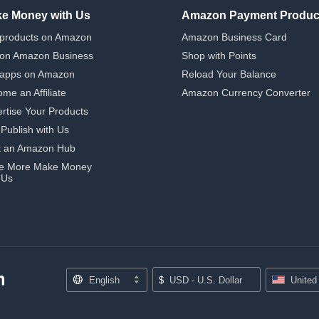
e Money with Us
Amazon Payment Produc
 products on Amazon
Amazon Business Card
 on Amazon Business
Shop with Points
 apps on Amazon
Reload Your Balance
me an Affiliate
Amazon Currency Converter
rtise Your Products
-Publish with Us
t an Amazon Hub
e More Make Money
 Us
English
$
USD - U.S. Dollar
United