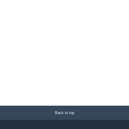
Back to top