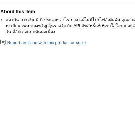
About this item
สถาบัน-การเงิน-มี-กี่-ประเภท-อะไร-บาง แม้ไม่มีโปรไฟล์เดิมพัน คุณสา
ทะเบียน เช่น ของขวัญ ลุ้นรางวัล กับ API ลิขสิทธิ์แท้ ที่เราใส่ใจรายละ
วัน ที่อัปเดตแบบทันต่อเนื่อง
Report an issue with this product or seller