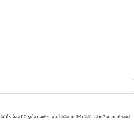
ีทั้งสล็อต PG รูเล็ต และที่ขาดไม่ได้คือเกม กีฬา ไม่ต้องฝากเงินก่อน เพียงแค่