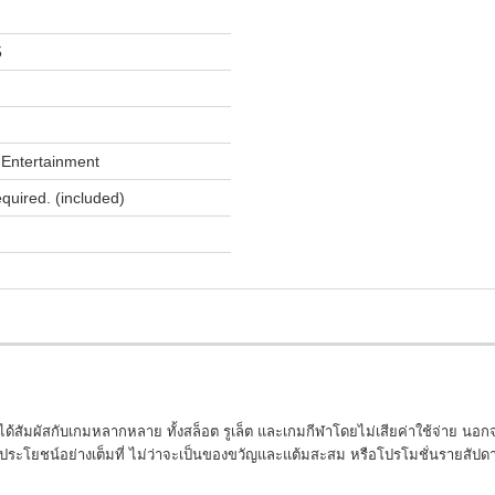
5
Entertainment
equired. (included)
ด้สัมผัสกับเกมหลากหลาย ทั้งสล็อต รูเล็ต และเกมกีฬาโดยไม่เสียค่าใช้จ่าย นอกจ
ประโยชน์อย่างเต็มที่ ไม่ว่าจะเป็นของขวัญและแต้มสะสม หรือโปรโมชั่นรายสัปดาห