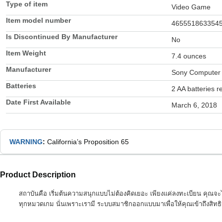
Type of item
Video Game
Item model number
465551863354
Is Discontinued By Manufacturer
No
Item Weight
7.4 ounces
Manufacturer
Sony Computer 
Batteries
2 AA batteries r
Date First Available
March 6, 2018
WARNING
:
California’s Proposition 65
Product Description
สถาบันคือ เริ่มต้นความสนุกแบบไม่ต้องคิดเยอะ เพียงแค่ลงทะเบียน คุณจะไ
ทุกหมวดเกม นั่นเพราะเรามี ระบบสมาชิกออกแบบมาเพื่อให้คุณเข้าถึงสิทธิ