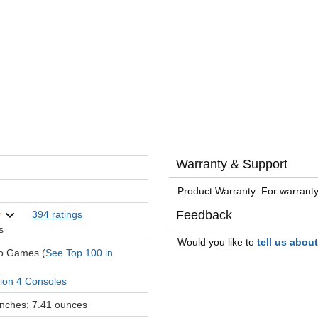
Warranty & Support
Product Warranty: For warranty
Feedback
394 ratings
s
Would you like to
tell us abou
eo Games (
See Top 100 in
tion 4 Consoles
 inches; 7.41 ounces