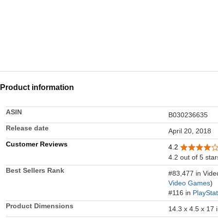
Product information
ASIN
B030236635
Release date
April 20, 2018
Customer Reviews
4.2
4.2 out of 5 star
Best Sellers Rank
#83,477 in Vid
Video Games
)
#116 in
PlaySta
Product Dimensions
14.3 x 4.5 x 17