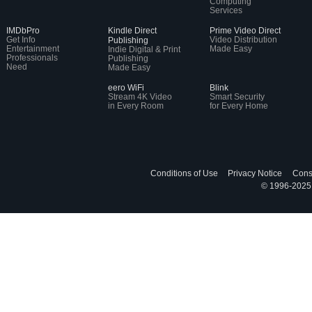
Computing
Services
IMDbPro
Kindle Direct
Prime Video Direct
Get Info
Video Distribution
Publishing
Entertainment
Made Easy
Indie Digital & Print
Professionals
Publishing
Need
Made Easy
eero WiFi
Blink
Stream 4K Video
Smart Security
in Every Room
for Every Home
Conditions of Use
Privacy Notice
Cons
© 1996-2025, 