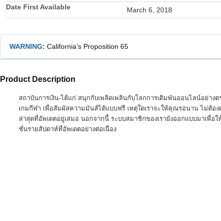
Date First Available
March 6, 2018
WARNING
:
California’s Proposition 65
Product Description
สถาบันการเงิน-ได้แก่ สนุกกับเพลิดเพลินกับโลกการเดิมพันออนไลน์อย่าง
เกมกีฬา เพื่อสัมผัสความมันส์ได้แบบฟรี เหตุใดเราจะให้คุณรอนาน ไม่ต้อง
ล่าสุดที่อัพเดตอยู่เสมอ นอกจากนี้ ระบบสมาชิกของเรายังออกแบบมาเพื่อใ
ชั่นรายสัปดาห์ที่อัพเดตอย่างต่อเนื่อง