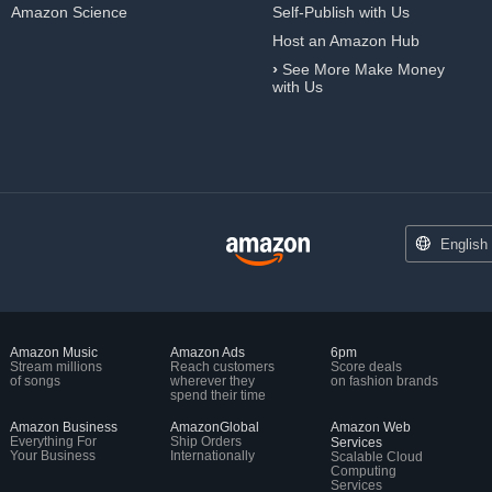
Amazon Science
Self-Publish with Us
Host an Amazon Hub
›
See More Make Money
with Us
English
Amazon Music
Amazon Ads
6pm
Stream millions
Reach customers
Score deals
of songs
wherever they
on fashion brands
spend their time
Amazon Business
AmazonGlobal
Amazon Web
Everything For
Ship Orders
Services
Your Business
Internationally
Scalable Cloud
Computing
Services