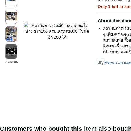
Only 1 left in st
About this ite
สถาบันการเงินม
ๆ เพียงแค่ลงทะ
หลากหลาย ทั้งสล
คิดมากเรื่องกา
เข้าระบบ แถมยั
Report an issue
2 VIDEOS
Customers who bought this item also bough