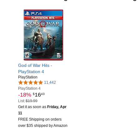
God of War Hits -
PlayStation 4
PlayStation
11,442
PlayStation 4
-18%
16
$
43
List:
$19.99
Get it as soon as
Friday, Apr
11
FREE Shipping on orders
over $35 shipped by Amazon