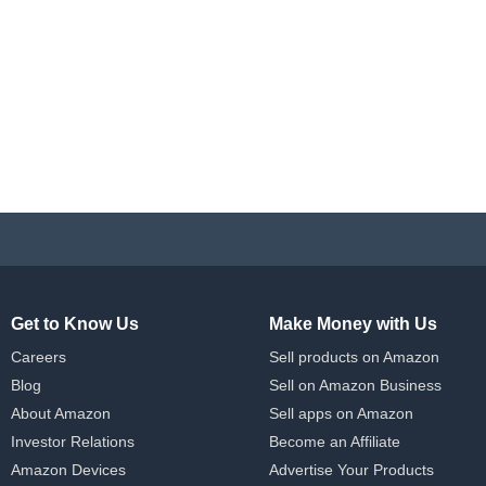
Get to Know Us
Make Money with Us
Careers
Sell products on Amazon
Blog
Sell on Amazon Business
About Amazon
Sell apps on Amazon
Investor Relations
Become an Affiliate
Amazon Devices
Advertise Your Products