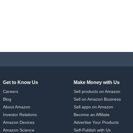
Get to Know Us
Make Money with Us
Careers
Sell products on Amazon
Blog
Sell on Amazon Business
About Amazon
Sell apps on Amazon
Investor Relations
Become an Affiliate
Amazon Devices
Advertise Your Products
Amazon Science
Self-Publish with Us