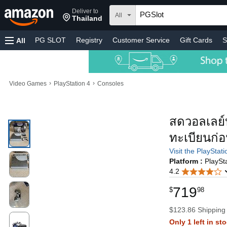
Deliver to
All
Thailand
PG SLOT
Registry
Customer Service
Gift Cards
S
All
›
›
Video Games
PlayStation 4
Consoles
สดวอลเลย์
ทะเบียนก่อ
Visit the PlayStat
Platform :
PlaySt
4.2
719
$
98
$123.86 Shipping
Only 1 left in st