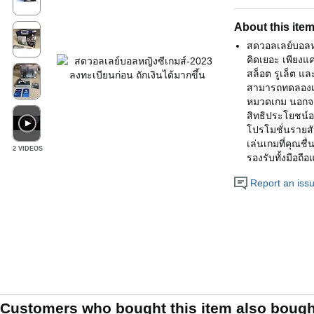
About this ite
สดวอลเลย์บอลหญ
คิดเยอะ เพียงแ
สล็อต รูเล็ต แล
สามารถทดลองเล่
หมวดเกม นอกจาก
สิทธิประโยชน์อ
โปรโมชั่นรายสัป
เล่นเกมที่คุณช
2 VIDEOS
รองรับทั้งมือ
Report an issue
Customers who bought this item also bough