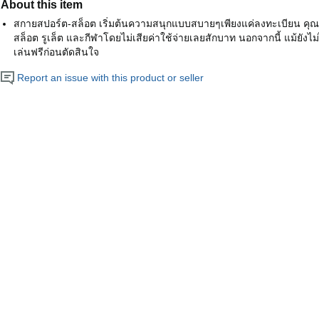
About this item
สกายสปอร์ต-สล็อต เริ่มต้นความสนุกแบบสบายๆเพียงแค่ลงทะเบียน คุณจ
สล็อต รูเล็ต และกีฬาโดยไม่เสียค่าใช้จ่ายเลยสักบาท นอกจากนี้ แม้ยัง
เล่นฟรีก่อนตัดสินใจ
Report an issue with this product or seller