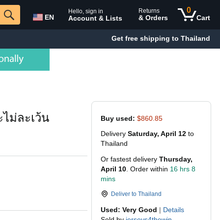
0
Returns
Hello, sign in
EN
& Orders
Cart
Account & Lists
Get free shipping to Thailand
ะไม่ละเว้น
Buy used:
$860.85
Delivery
Saturday, April 12
to
Thailand
Or fastest delivery
Thursday,
April 10
. Order within
16 hrs 8
mins
Deliver to
Thailand
Used: Very Good
|
Details
Sold by
jerseys4thewin