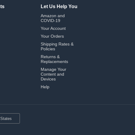
ts
Let Us Help You
Amazon and
COVID-19
Your Account
Your Orders
Shipping Rates &
Policies
Returns &
Replacements
Manage Your
Content and
Devices
Help
 States