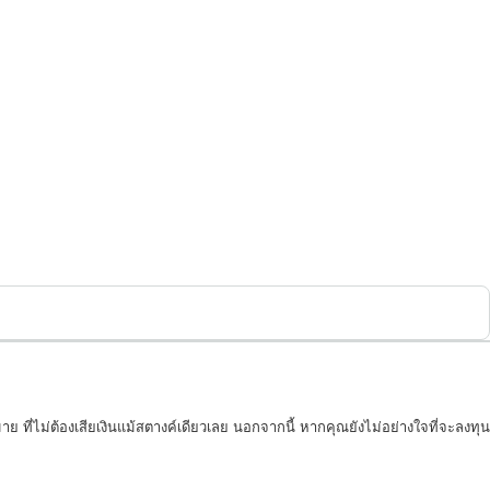
 ที่ไม่ต้องเสียเงินแม้สตางค์เดียวเลย นอกจากนี้ หากคุณยังไม่อย่างใจที่จะลงทุน