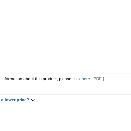
 information about this product, please
click here.
[PDF ]
t a lower price?