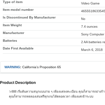
Type of item
Video Game
Item model number
465551863354
Is Discontinued By Manufacturer
No
Item Weight
7.4 ounces
Manufacturer
Sony Computer 
Batteries
2 AA batteries r
Date First Available
March 6, 2018
WARNING
:
California’s Proposition 65
Product Description
ว-888 เริ่มต้นความสนุกแบบง่าย ๆ เพียงแค่ลงทะเบียน คุณก็สามารถย่างก้าว
คุณก็สามารถทดลองเล่นฟรีทุกเกมได้ตลอดเวลา เพียงแค่เข้าระบบ