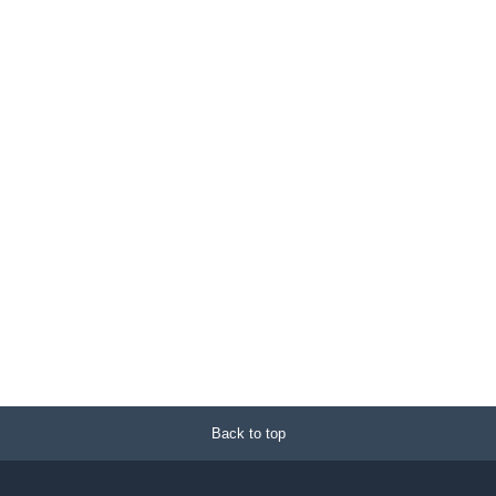
Back to top