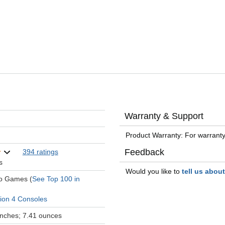
Warranty & Support
Product Warranty: For warranty
Feedback
394 ratings
s
Would you like to
tell us abou
eo Games (
See Top 100 in
tion 4 Consoles
 inches; 7.41 ounces