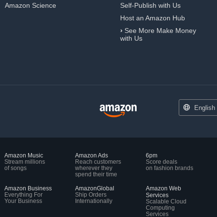
Amazon Science
Self-Publish with Us
Host an Amazon Hub
›
See More Make Money
with Us
English
Amazon Music
Amazon Ads
6pm
Stream millions
Reach customers
Score deals
of songs
wherever they
on fashion brands
spend their time
Amazon Business
AmazonGlobal
Amazon Web
Everything For
Ship Orders
Services
Your Business
Internationally
Scalable Cloud
Computing
Services