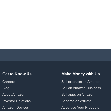
Get to Know Us
Make Money with Us
Careers
Sell products on Amazon
Blog
Sell on Amazon Business
About Amazon
Sell apps on Amazon
Investor Relations
Become an Affiliate
Amazon Devices
Advertise Your Products