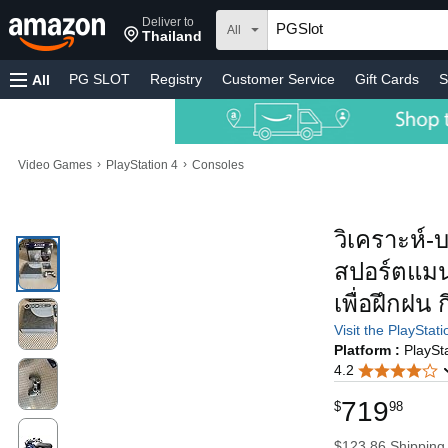
Deliver to
All
Thailand
PG SLOT
Registry
Customer Service
Gift Cards
S
All
›
›
Video Games
PlayStation 4
Consoles
วิเคราะห์-บ
สปอร์ตแมน 
เพื่อฝึกฝน
Visit the PlayStat
Platform :
PlaySt
4.2
719
$
98
$123.86 Shipping