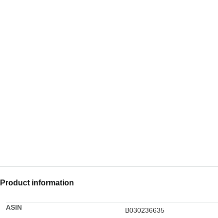
Product information
ASIN
B030236635