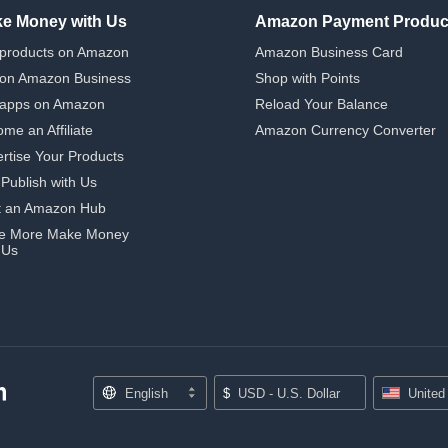
e Money with Us
Amazon Payment Produc
 products on Amazon
Amazon Business Card
 on Amazon Business
Shop with Points
 apps on Amazon
Reload Your Balance
me an Affiliate
Amazon Currency Converter
rtise Your Products
-Publish with Us
t an Amazon Hub
e More Make Money
 Us
English
$
USD - U.S. Dollar
United