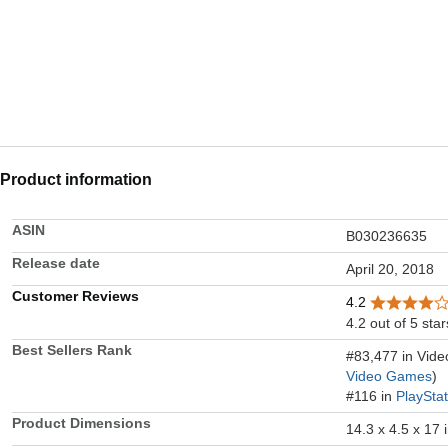
Product information
ASIN
B030236635
Release date
April 20, 2018
Customer Reviews
4.2
4.2 out of 5 star
Best Sellers Rank
#83,477 in Vid
Video Games
)
#116 in
PlaySta
Product Dimensions
14.3 x 4.5 x 17