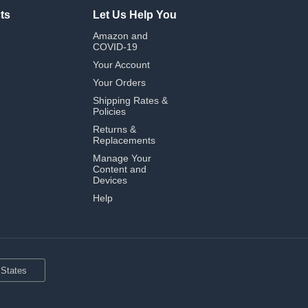
ts
Let Us Help You
Amazon and
COVID-19
Your Account
Your Orders
Shipping Rates &
Policies
Returns &
Replacements
Manage Your
Content and
Devices
Help
 States