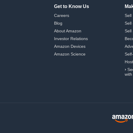
Get to Know Us
Mak
Careers
Sell
Blog
Sell
About Amazon
Sell
Investor Relations
Beco
Amazon Devices
Adve
Amazon Science
Self
Hos
›
Se
with