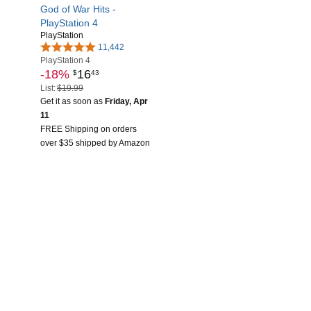
God of War Hits -
PlayStation 4
PlayStation
11,442
PlayStation 4
-18%
16
$
43
List:
$19.99
Get it as soon as
Friday, Apr
11
FREE Shipping on orders
over $35 shipped by Amazon