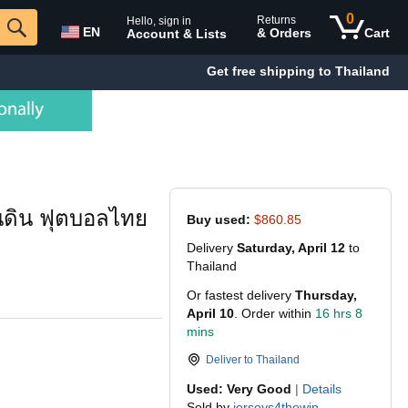
0
Returns
Hello, sign in
EN
& Orders
Cart
Account & Lists
Get free shipping to Thailand
ื้นดิน ฟุตบอลไทย
Buy used:
$860.85
Delivery
Saturday, April 12
to
Thailand
Or fastest delivery
Thursday,
April 10
. Order within
16 hrs 8
mins
Deliver to
Thailand
Used: Very Good
|
Details
Sold by
jerseys4thewin