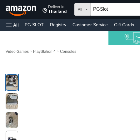
Deliver to
All
Thailand
PG SLOT
Registry
Customer Service
Gift Cards
All
›
›
Video Games
PlayStation 4
Consoles