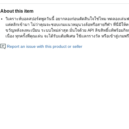
About this item
วิเคราะห์บอลสปอร์ตพูลวันนี้ อยากลองก่อนตัดสินใจใช่ไหม ทดลองเล่นฟรีท
แค่คลิกเข้ามา ไม่ว่าคุณจะชอบเกมแนวหมุนวงล้อหรือสายกีฬา ที่นี่มีให
ขวัญหลังลงทะเบียน ระบบใหม่ล่าสุด มั่นใจด้วย API ลิขสิทธิ์แท้พร้อมกิจ
เนื่อง ทุกครั้งที่คุณเล่น จะได้รับแต้มพิเศษ ใช้แลกรางวัล หรือเข้าสู่เกมพร
Report an issue with this product or seller