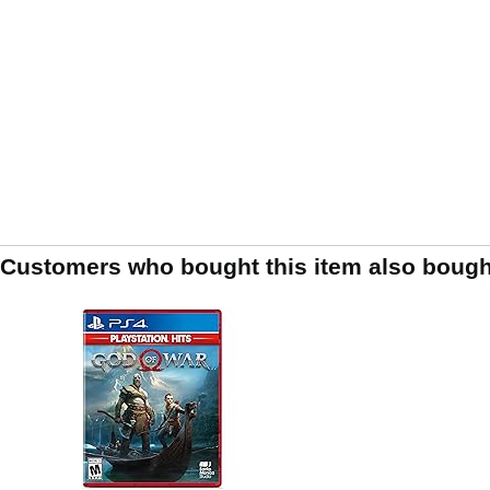
Customers who bought this item also bough