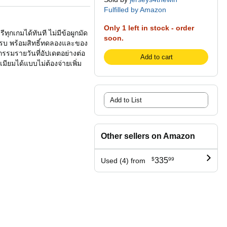
Fulfilled by Amazon
Only 1 left in stock - order
ุกเกมได้ทันที ไม่มีข้อผูกมัด
soon.
้ครบ พร้อมสิทธิ์ทดลองและของ
กรรมรายวันที่อัปเดตอย่างต่อ
Add to cart
ีเมียมได้แบบไม่ต้องจ่ายเพิ่ม
Add to List
Other sellers on Amazon
$
335
99
Used (4) from