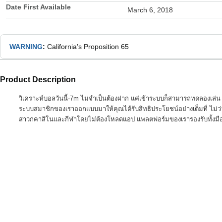
Date First Available
March 6, 2018
WARNING
:
California’s Proposition 65
Product Description
วิเคราะห์บอลวันนี้-7m ไม่จำเป็นต้องฝาก แค่เข้าระบบก็สามารถทดลองเล่น ส
ระบบสมาชิกของเราออกแบบมาให้คุณได้รับสิทธิประโยชน์อย่างเต็มที่ ไม่
สาวกคาสิโนและกีฬาโดยไม่ต้องโหลดแอป แพลตฟอร์มของเรารองรับทั้งมื