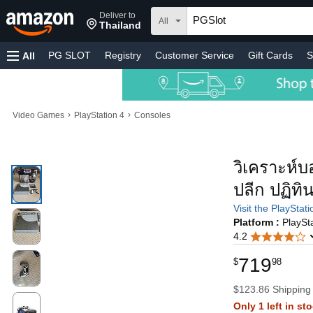
Deliver to
All
Thailand
PG SLOT
Registry
Customer Service
Gift Cards
S
All
›
›
Video Games
PlayStation 4
Consoles
วิเคราะห์บ
ปลีก ปฏิทิ
Visit the PlayStat
Platform :
PlaySt
4.2
719
$
98
$123.86 Shipping
Only 1 left in st