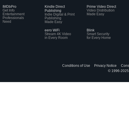
IMDbPro
Kindle Direct
Prime Video Direct
Get Info
Video Distribution
Publishing
Entertainment
Made Easy
Indie Digital & Print
Professionals
Publishing
Need
Made Easy
eero WiFi
Blink
Stream 4K Video
Smart Security
in Every Room
for Every Home
Conditions of Use
Privacy Notice
Cons
© 1996-2025, 