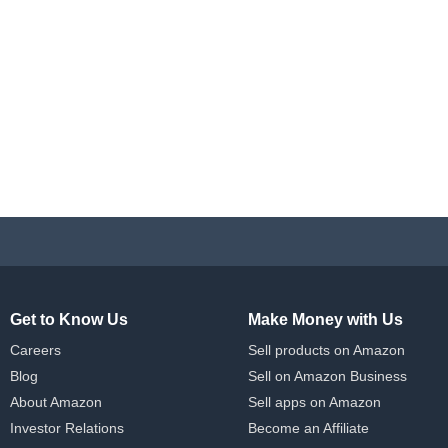
Get to Know Us
Make Money with Us
Careers
Sell products on Amazon
Blog
Sell on Amazon Business
About Amazon
Sell apps on Amazon
Investor Relations
Become an Affiliate