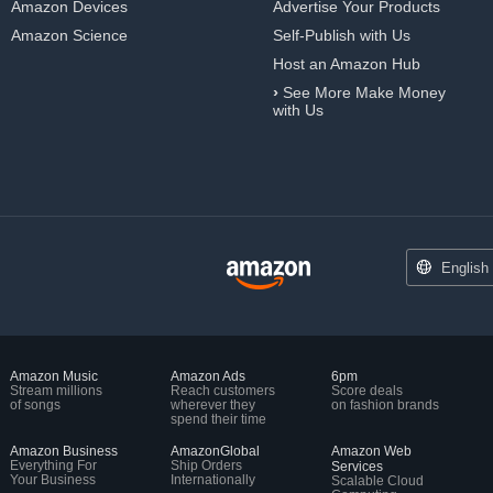
Amazon Devices
Advertise Your Products
Amazon Science
Self-Publish with Us
Host an Amazon Hub
›
See More Make Money
with Us
English
Amazon Music
Amazon Ads
6pm
Stream millions
Reach customers
Score deals
of songs
wherever they
on fashion brands
spend their time
Amazon Business
AmazonGlobal
Amazon Web
Everything For
Ship Orders
Services
Your Business
Internationally
Scalable Cloud