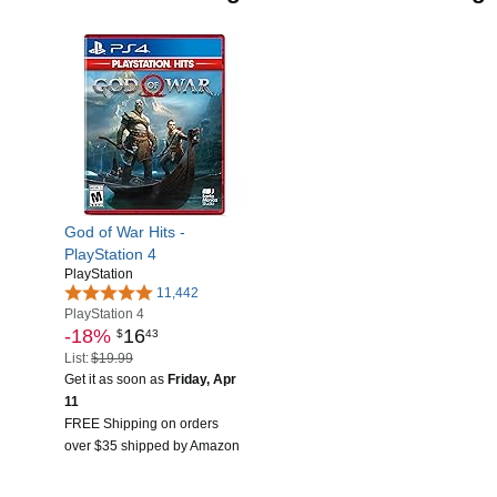
God of War Hits -
PlayStation 4
PlayStation
11,442
PlayStation 4
-18%
16
$
43
List:
$19.99
Get it as soon as
Friday, Apr
11
FREE Shipping on orders
over $35 shipped by Amazon