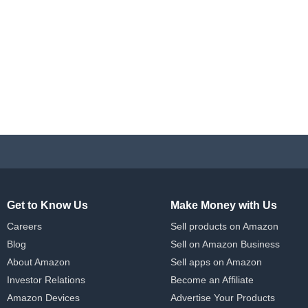
Get to Know Us
Make Money with Us
Careers
Sell products on Amazon
Blog
Sell on Amazon Business
About Amazon
Sell apps on Amazon
Investor Relations
Become an Affiliate
Amazon Devices
Advertise Your Products