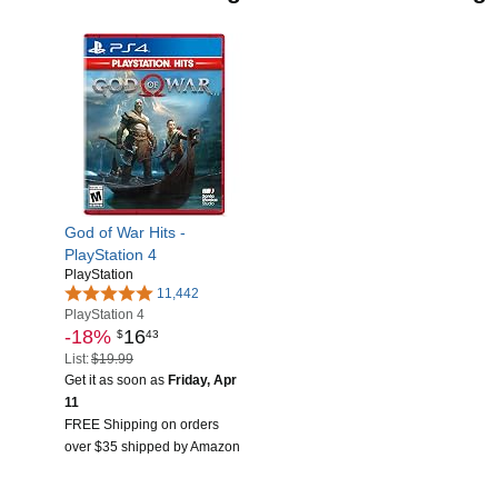
God of War Hits -
PlayStation 4
PlayStation
11,442
PlayStation 4
-18%
16
$
43
List:
$19.99
Get it as soon as
Friday, Apr
11
FREE Shipping on orders
over $35 shipped by Amazon