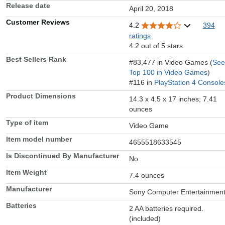
Release date
April 20, 2018
Customer Reviews
4.2
394
ratings
4.2 out of 5 stars
Best Sellers Rank
#83,477 in Video Games (
See
Top 100 in Video Games
)
#116 in
PlayStation 4 Console
Product Dimensions
14.3 x 4.5 x 17 inches; 7.41
ounces
Type of item
Video Game
Item model number
4655518633545
Is Discontinued By Manufacturer
No
Item Weight
7.4 ounces
Manufacturer
Sony Computer Entertainmen
Batteries
2 AA batteries required.
(included)