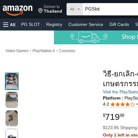
Deliver to
All
Thailand
PG SLOT
Registry
Customer Service
Gift Cards
S
All
›
›
Video Games
PlayStation 4
Consoles
วิธี-ยกเลิก
เกษตรกรร
Visit the PlayStat
Platform :
PlaySt
4.2
719
$
98
$123.86 Shipping
Only 1 left in st