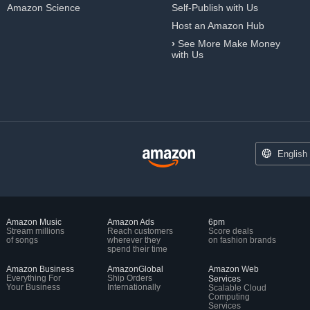
Amazon Science
Self-Publish with Us
Host an Amazon Hub
›
See More Make Money
with Us
English
Amazon Music
Amazon Ads
6pm
Stream millions
Reach customers
Score deals
of songs
wherever they
on fashion brands
spend their time
Amazon Business
AmazonGlobal
Amazon Web
Everything For
Ship Orders
Services
Your Business
Internationally
Scalable Cloud
Computing
Services