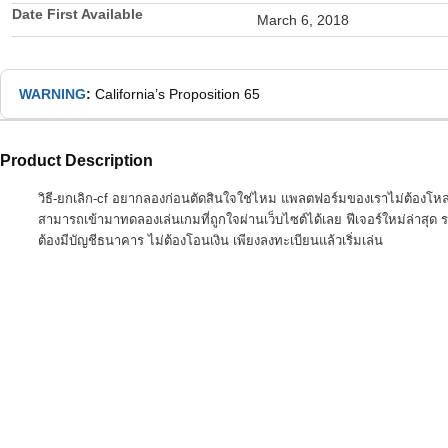
Date First Available
March 6, 2018
WARNING
:
California’s Proposition 65
Product Description
วิธี-ยกเลิก-cf อยากลองก่อนตัดสินใจใช่ไหม แพลตฟอร์มของเราไม่ต้องโห
สามารถเข้ามาทดลองเล่นเกมที่ถูกใจผ่านเว็บไซต์ได้เลย ฟีเจอร์ใหม่ล่าสุด ร
ต้องมีบัญชีธนาคาร ไม่ต้องโอนเงิน เพียงลงทะเบียนแล้วเริ่มเล่น