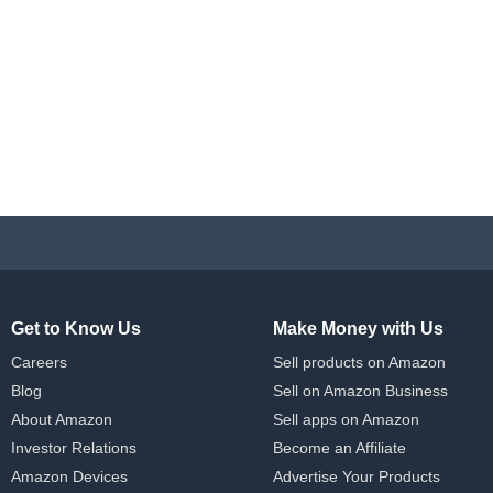
Get to Know Us
Make Money with Us
Careers
Sell products on Amazon
Blog
Sell on Amazon Business
About Amazon
Sell apps on Amazon
Investor Relations
Become an Affiliate
Amazon Devices
Advertise Your Products