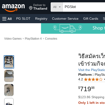
Deliver to
All
Thailand
PG SLOT
Registry
Customer Service
Gift Cards
S
All
›
›
Video Games
PlayStation 4
Consoles
วิธีสมัครเ
เข้าร่วมกิ
Visit the PlayStat
Platform :
PlaySt
4.2
719
$
98
$123.86 Shipping
Only 1 left in st