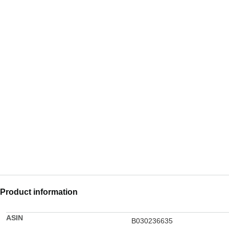
Product information
ASIN
B030236635