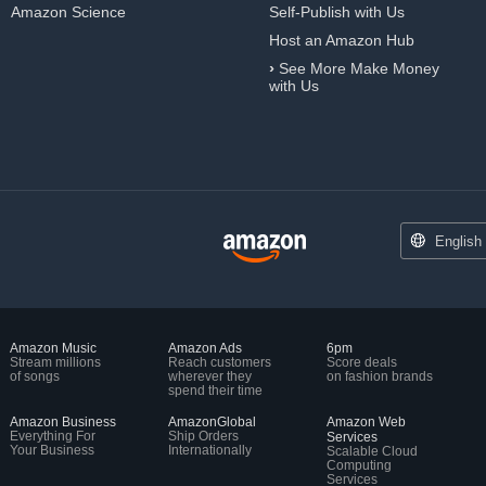
Amazon Science
Self-Publish with Us
Host an Amazon Hub
›
See More Make Money
with Us
English
Amazon Music
Amazon Ads
6pm
Stream millions
Reach customers
Score deals
of songs
wherever they
on fashion brands
spend their time
Amazon Business
AmazonGlobal
Amazon Web
Everything For
Ship Orders
Services
Your Business
Internationally
Scalable Cloud
Computing
Services