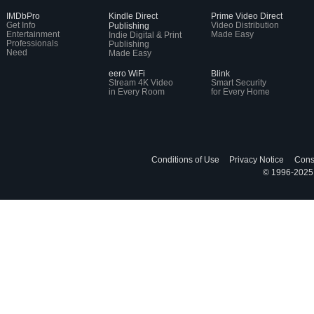
IMDbPro
Kindle Direct
Prime Video Direct
Get Info
Video Distribution
Publishing
Entertainment
Made Easy
Indie Digital & Print
Professionals
Publishing
Need
Made Easy
eero WiFi
Blink
Stream 4K Video
Smart Security
in Every Room
for Every Home
Conditions of Use
Privacy Notice
Cons
© 1996-2025, 