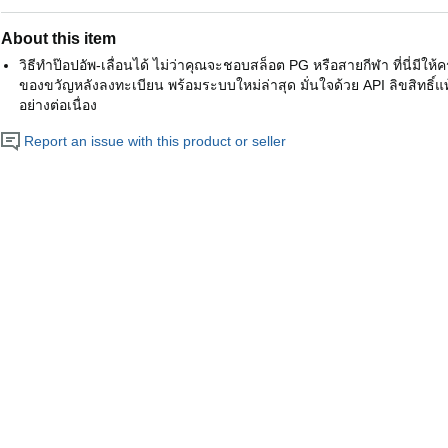
About this item
วิธีทําป๊อปอัพ-เลื่อนได้ ไม่ว่าคุณจะชอบสล็อต PG หรือสายกีฬา ที่นี่มีให
ของขวัญหลังลงทะเบียน พร้อมระบบใหม่ล่าสุด มั่นใจด้วย API ลิขสิทธิ์แ
อย่างต่อเนื่อง
Report an issue with this product or seller