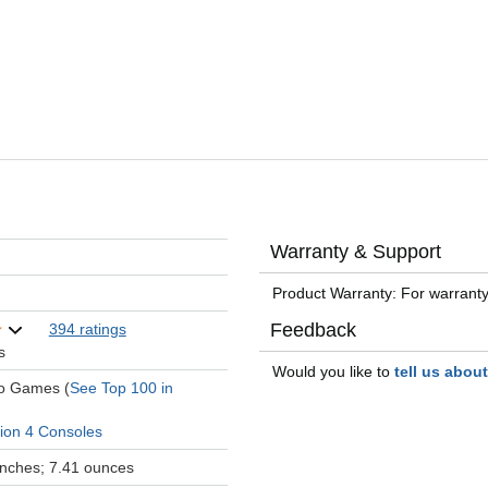
Warranty & Support
Product Warranty: For warranty
Feedback
394 ratings
s
Would you like to
tell us abou
eo Games (
See Top 100 in
tion 4 Consoles
 inches; 7.41 ounces