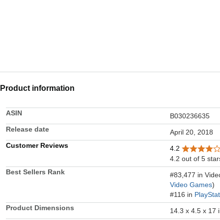
Product information
ASIN
B030236635
Release date
April 20, 2018
Customer Reviews
4.2
4.2 out of 5 star
Best Sellers Rank
#83,477 in Vid
Video Games
)
#116 in
PlaySta
Product Dimensions
14.3 x 4.5 x 17