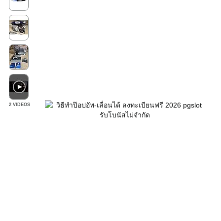
2 VIDEOS