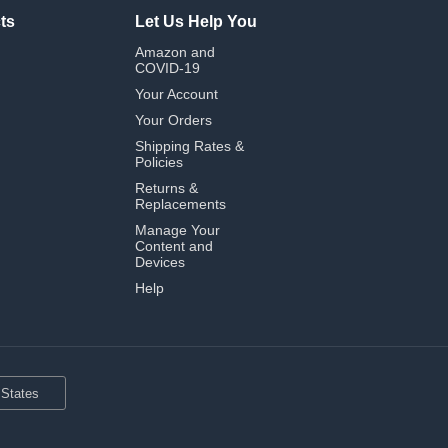
ts
Let Us Help You
Amazon and
COVID-19
Your Account
Your Orders
Shipping Rates &
Policies
Returns &
Replacements
Manage Your
Content and
Devices
Help
 States