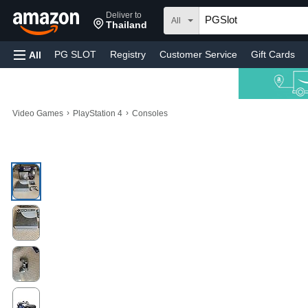
Deliver to
All
Thailand
PG SLOT
Registry
Customer Service
Gift Cards
All
›
›
Video Games
PlayStation 4
Consoles