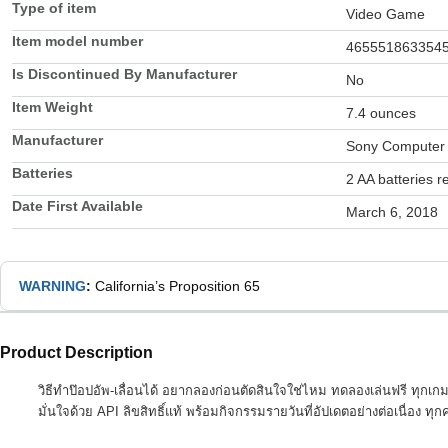
Type of item
Video Game
Item model number
465551863354
Is Discontinued By Manufacturer
No
Item Weight
7.4 ounces
Manufacturer
Sony Computer 
Batteries
2 AA batteries r
Date First Available
March 6, 2018
WARNING
:
California’s Proposition 65
Product Description
วิธีทําป๊อปอัพ-เลื่อนได้ อยากลองก่อนตัดสินใจใช่ไหม ทดลองเล่นฟรี ทุกเ
มั่นใจด้วย API ลิขสิทธิ์แท้ พร้อมกิจกรรมรายวันที่อัปเดตอย่างต่อเนื่อง ทุกค