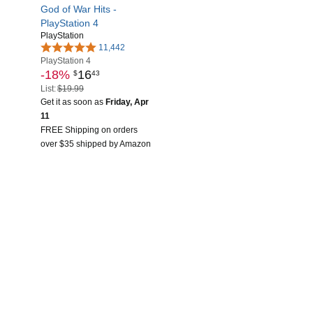
God of War Hits -
PlayStation 4
PlayStation
11,442
PlayStation 4
-18%
16
$
43
List:
$19.99
Get it as soon as
Friday, Apr
11
FREE Shipping on orders
over $35 shipped by Amazon