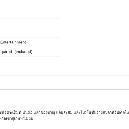
5
Entertainment
equired. (included)
ยชน์อย่างเต็มที่ นั่นคือ แลกของขวัญ แต้มสะสม และโปรโมชั่นรายสัปดาห์อัปเดตใ
รือเข้าสู่เกมพรีเมียม