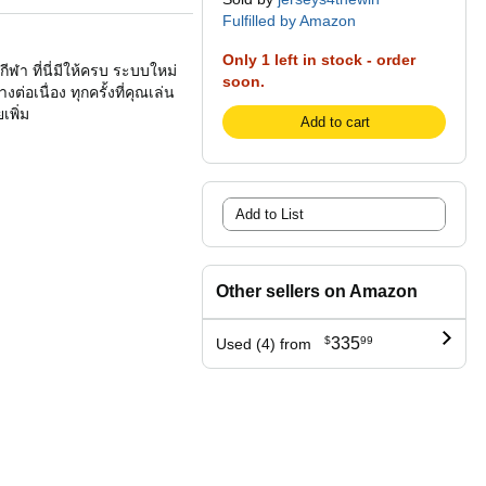
Fulfilled by Amazon
Only 1 left in stock - order
ฬา ที่นี่มีให้ครบ ระบบใหม่
soon.
ต่อเนื่อง ทุกครั้งที่คุณเล่น
เพิ่ม
Add to cart
Add to List
Other sellers on Amazon
$
335
99
Used (4) from