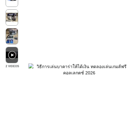
2 VIDEOS