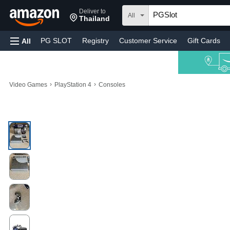
Deliver to
All
Thailand
PG SLOT
Registry
Customer Service
Gift Cards
All
›
›
Video Games
PlayStation 4
Consoles