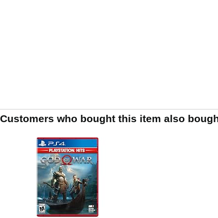
Customers who bought this item also bough