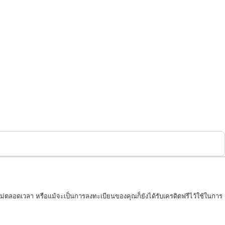
หม่ตลอดเวลา หรือแม้จะเป็นการลงทะเบียนของคุณก็ยังได้รับเครดิตฟรีไว้ใช้ในการ