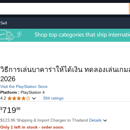
Sell
วิธีการเล่นบาคาร่าให้ได้เงิน ทดลองเล่นเกม
2026
Visit the PlayStation Store
Platform :
PlayStation 4
4.2
394 ratings
719
$
98
$123.86 Shipping & Import Charges to Thailand
Details
Only 1 left in stock - order soon.