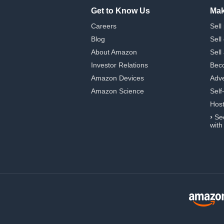
Get to Know Us
Mak
Careers
Sell
Blog
Sell
About Amazon
Sell
Investor Relations
Beco
Amazon Devices
Adve
Amazon Science
Self
Hos
›
Se
with