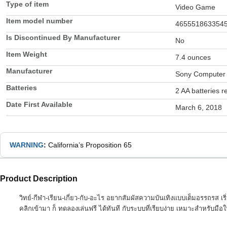
Type of item
Video Game
Item model number
465551863354
Is Discontinued By Manufacturer
No
Item Weight
7.4 ounces
Manufacturer
Sony Computer 
Batteries
2 AA batteries r
Date First Available
March 6, 2018
WARNING
:
California’s Proposition 65
Product Description
วิทย์-กีฬา-เรียน-เกี่ยว-กับ-อะไร อยากสัมผัสความบันเทิงแบบเต็มอรรถรส เ
คลิกเข้ามา ก็ ทดลองเล่นฟรี ได้ทันที กับระบบที่เรียบง่าย เหมาะสำหรับมือ