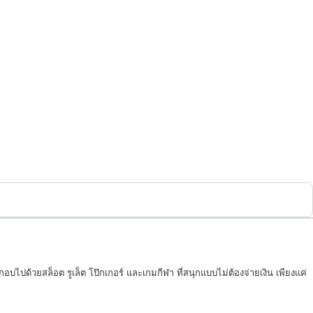
บไปด้วยสล็อต รูเล็ต โป๊กเกอร์ และเกมกีฬา ที่สนุกแบบไม่ต้องจ่ายเงิน เพียงแค่