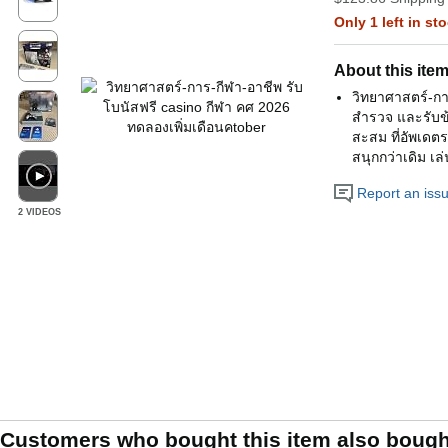
Only 1 left in st
About this ite
วิทยาศาสตร์-กา
สำรวจ และรับข
สะสม ที่อัพเดต
สนุกกว่าเดิม เ
Report an issue
2 VIDEOS
Customers who bought this item also bough