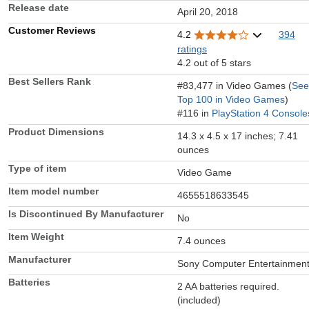
Release date
April 20, 2018
Customer Reviews
4.2
394
ratings
4.2 out of 5 stars
Best Sellers Rank
#83,477 in Video Games (
See
Top 100 in Video Games
)
#116 in
PlayStation 4 Console
Product Dimensions
14.3 x 4.5 x 17 inches; 7.41
ounces
Type of item
Video Game
Item model number
4655518633545
Is Discontinued By Manufacturer
No
Item Weight
7.4 ounces
Manufacturer
Sony Computer Entertainmen
Batteries
2 AA batteries required.
(included)