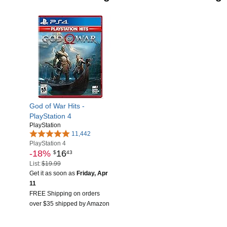
God of War Hits -
PlayStation 4
PlayStation
11,442
PlayStation 4
-18%
16
$
43
List:
$19.99
Get it as soon as
Friday, Apr
11
FREE Shipping on orders
over $35 shipped by Amazon