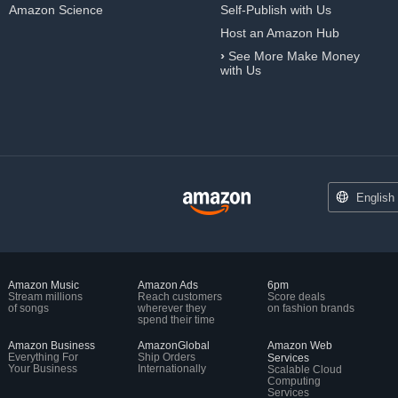
Amazon Science
Self-Publish with Us
Host an Amazon Hub
›
See More Make Money
with Us
English
Amazon Music
Amazon Ads
6pm
Stream millions
Reach customers
Score deals
of songs
wherever they
on fashion brands
spend their time
Amazon Business
AmazonGlobal
Amazon Web
Everything For
Ship Orders
Services
Your Business
Internationally
Scalable Cloud
Computing
Services