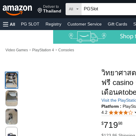
Deliver to
All
Thailand
PG SLOT
Registry
Customer Service
Gift Cards
S
All
›
›
Video Games
PlayStation 4
Consoles
วิทยาศาสตร
ฟรี casino
เดือนคtobe
Visit the PlayStat
Platform :
PlaySt
4.2
719
$
98
$123.86 Shipping