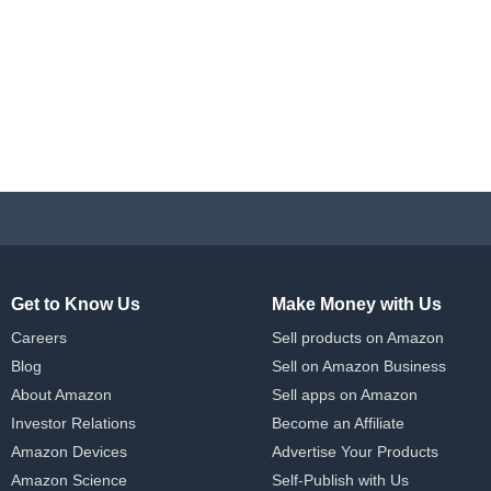
Get to Know Us
Make Money with Us
Careers
Sell products on Amazon
Blog
Sell on Amazon Business
About Amazon
Sell apps on Amazon
Investor Relations
Become an Affiliate
Amazon Devices
Advertise Your Products
Amazon Science
Self-Publish with Us