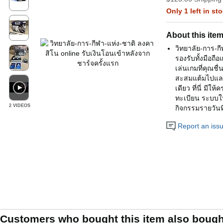
Only 1 left in st
About this ite
วิทยาลัย-การ-ก
รองรับทั้งมือ
เล่นเกมที่คุณชื
สะสมแต้มไปแลก
เดียว ที่นี่ มี
ทะเบียน ระบบใหม
2 VIDEOS
กิจกรรมรายวันที
Report an issue
Customers who bought this item also bough