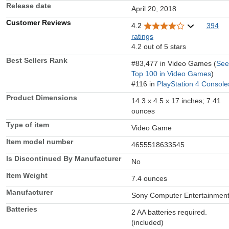
Release date
April 20, 2018
Customer Reviews
4.2
394
ratings
4.2 out of 5 stars
Best Sellers Rank
#83,477 in Video Games (
See
Top 100 in Video Games
)
#116 in
PlayStation 4 Console
Product Dimensions
14.3 x 4.5 x 17 inches; 7.41
ounces
Type of item
Video Game
Item model number
4655518633545
Is Discontinued By Manufacturer
No
Item Weight
7.4 ounces
Manufacturer
Sony Computer Entertainmen
Batteries
2 AA batteries required.
(included)