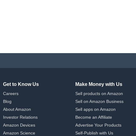
Get to Know Us
Make Money with Us
Careers
Sell products on Amazon
Blog
Sell on Amazon Business
About Amazon
Sell apps on Amazon
Investor Relations
Become an Affiliate
Amazon Devices
Advertise Your Products
Amazon Science
Self-Publish with Us