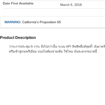
Date First Available
March 6, 2018
WARNING
:
California’s Proposition 65
Product Description
วาระการประชุม-5-วาระ ยิ่งไปกว่านั้น ระบบ API ลิขสิทธิ์แท้สุดล้ำ ยังมาพร้
หรือเข้าสู่เกมพรีเมียม แบบไม่ต้องจ่ายเพิ่ม ใช่ไหม มันสะดวกขนาดนี้