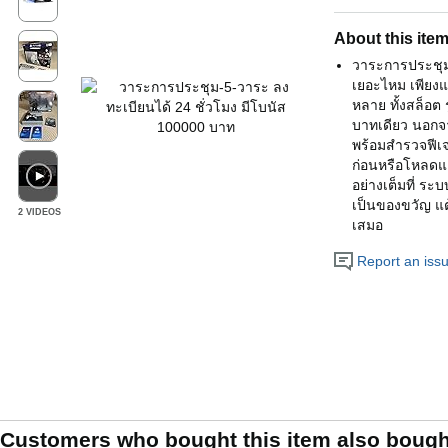
About this ite
วาระการประชุม
เยอะไหม เพียงแ
หลาย ทั้งสล็อต 
บาทเดียว นอกจา
พร้อมสำรวจฟีเจ
ก่อนหรือโหลดแอ
อย่างเต็มที่ ร
เป็นของขวัญ แต
2 VIDEOS
เสมอ
Report an issue
Customers who bought this item also bough