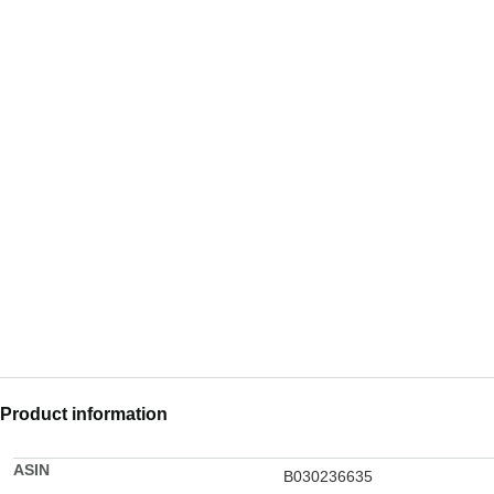
Product information
ASIN
B030236635