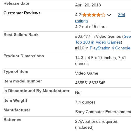
Release date
April 20, 2018
Customer Reviews
4.2
394
ratings
4.2 out of 5 stars
Best Sellers Rank
#83,477 in Video Games (
See
Top 100 in Video Games
)
#116 in
PlayStation 4 Console
Product Dimensions
14.3 x 4.5 x 17 inches; 7.41
ounces
Type of item
Video Game
Item model number
4655518633545
Is Discontinued By Manufacturer
No
Item Weight
7.4 ounces
Manufacturer
Sony Computer Entertainmen
Batteries
2 AA batteries required.
(included)