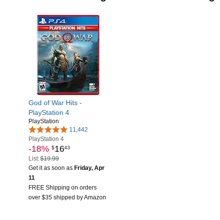
God of War Hits -
PlayStation 4
PlayStation
11,442
PlayStation 4
-18%
16
$
43
List:
$19.99
Get it as soon as
Friday, Apr
11
FREE Shipping on orders
over $35 shipped by Amazon