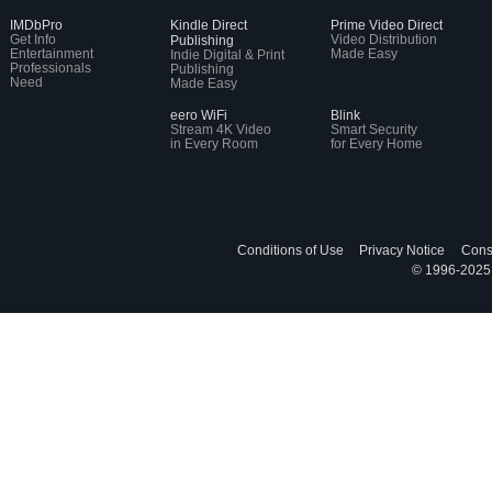
IMDbPro
Kindle Direct
Prime Video Direct
Get Info
Video Distribution
Publishing
Entertainment
Made Easy
Indie Digital & Print
Professionals
Publishing
Need
Made Easy
eero WiFi
Blink
Stream 4K Video
Smart Security
in Every Room
for Every Home
Conditions of Use
Privacy Notice
Cons
© 1996-2025, 