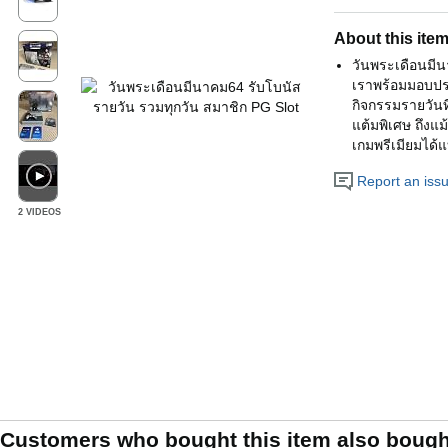
About this ite
วันพระเดือนมีน
เราพร้อมมอบประ
กิจกรรมรายวันที่
แต้มพิเศษ ถึงแม
เกมพรีเมียมได้แ
Report an issue
2 VIDEOS
Customers who bought this item also bough