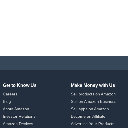
Get to Know Us
Make Money with Us
Careers
Sell products on Amazon
Blog
Sell on Amazon Business
About Amazon
Sell apps on Amazon
Investor Relations
Become an Affiliate
Amazon Devices
Advertise Your Products