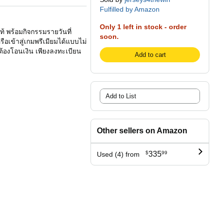
Fulfilled by Amazon
Only 1 left in stock - order
ท้ พร้อมกิจกรรมรายวันที่
soon.
รือเข้าสู่เกมพรีเมียมได้แบบไม่
ม่ต้องโอนเงิน เพียงลงทะเบียน
Add to cart
Add to List
Other sellers on Amazon
$
335
99
Used (4) from