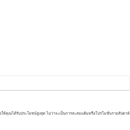
่อให้คุณได้รับประโยชน์สูงสุด ไม่ว่าจะเป็นการสะสมแต้มหรือโปรโมชั่นรายสัปดาห์