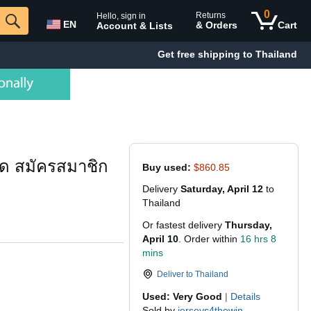
0
Returns
Hello, sign in
EN
& Orders
Cart
Account & Lists
Get free shipping to Thailand
กัด สมัครสมาชิก
Buy used:
$860.85
Delivery
Saturday, April 12
to
Thailand
Or fastest delivery
Thursday,
April 10
. Order within
16 hrs 8
mins
Deliver to
Thailand
Used: Very Good
|
Details
Sold by
jerseys4thewin