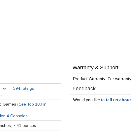
Warranty & Support
Product Warranty: For warranty
Feedback
394 ratings
s
Would you like to
tell us abou
eo Games (
See Top 100 in
tion 4 Consoles
 inches; 7.41 ounces