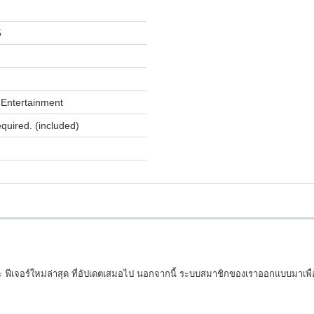
5
Entertainment
equired. (included)
ละ ฟีเจอร์ใหม่ล่าสุด ที่อัปเดตเสมอไป นอกจากนี้ ระบบสมาชิกของเราออกแบบมาเพื