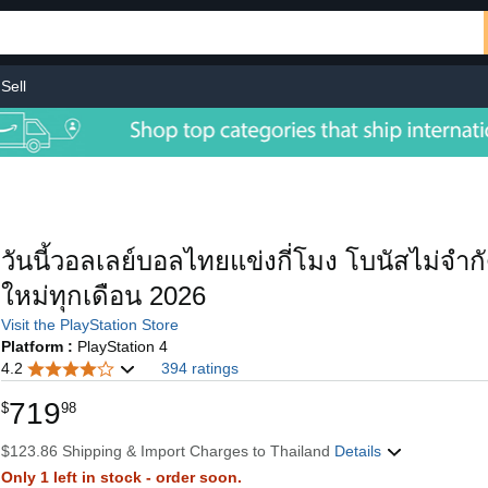
Sell
วันนี้วอลเลย์บอลไทยแข่งกี่โมง โบนัสไม่จำ
ใหม่ทุกเดือน 2026
Visit the PlayStation Store
Platform :
PlayStation 4
4.2
394 ratings
719
$
98
$123.86 Shipping & Import Charges to Thailand
Details
Only 1 left in stock - order soon.