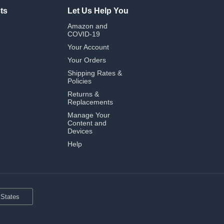
ts
Let Us Help You
Amazon and
COVID-19
Your Account
Your Orders
Shipping Rates &
Policies
Returns &
Replacements
Manage Your
Content and
Devices
Help
 States