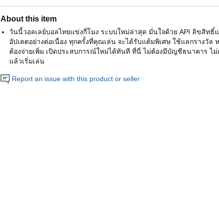
About this item
วันนี้วอลเลย์บอลไทยแข่งกี่โมง ระบบใหม่ล่าสุด มั่นใจด้วย API ลิขสิทธิ์แ
อัปเดตอย่างต่อเนื่อง ทุกครั้งที่คุณเล่น จะได้รับแต้มพิเศษ ใช้แลกรางวัล ห
ต้องจ่ายเพิ่ม เปิดประสบการณ์ใหม่ได้ทันที ที่นี่ ไม่ต้องมีบัญชีธนาคาร ไ
แล้วเริ่มเล่น
Report an issue with this product or seller