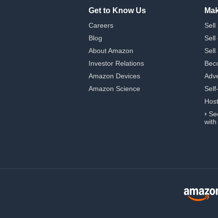
Get to Know Us
Mak
Careers
Sell
Blog
Sell
About Amazon
Sell
Investor Relations
Beco
Amazon Devices
Adve
Amazon Science
Self
Hos
›
Se
with