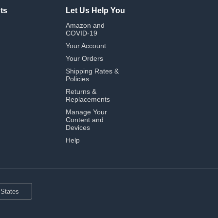
ts
Let Us Help You
Amazon and
COVID-19
Your Account
Your Orders
Shipping Rates &
Policies
Returns &
Replacements
Manage Your
Content and
Devices
Help
 States