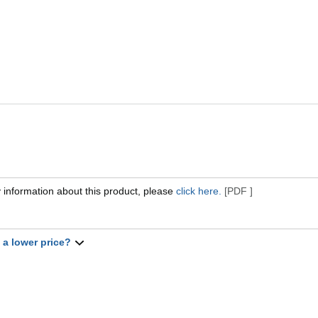
 information about this product, please
click here.
[PDF ]
t a lower price?