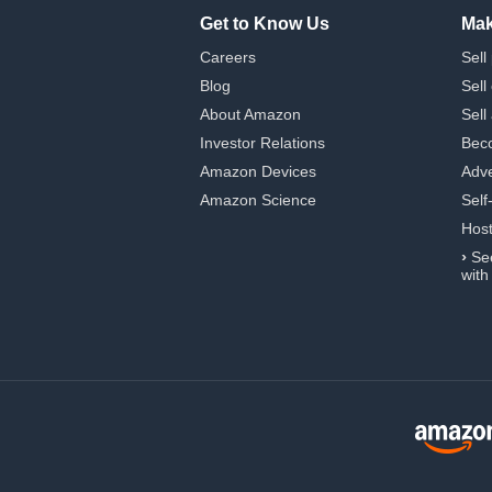
Get to Know Us
Mak
Careers
Sell
Blog
Sell
About Amazon
Sell
Investor Relations
Beco
Amazon Devices
Adve
Amazon Science
Self
Hos
›
Se
with