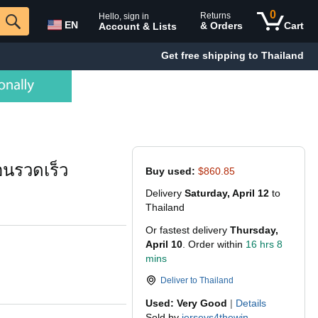
0
Returns
Hello, sign in
EN
& Orders
Cart
Account & Lists
Get free shipping to Thailand
อนรวดเร็ว
Buy used:
$860.85
Delivery
Saturday, April 12
to
Thailand
Or fastest delivery
Thursday,
April 10
. Order within
16 hrs 8
mins
Deliver to
Thailand
Used: Very Good
|
Details
Sold by
jerseys4thewin