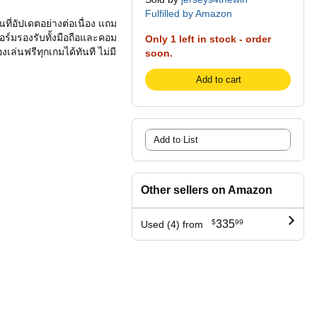
Fulfilled by Amazon
ที่อัปเดตอย่างต่อเนื่อง แถม
อร์มรองรับทั้งมือถือและคอม
Only 1 left in stock - order
่นฟรีทุกเกมได้ทันที ไม่มี
soon.
Add to cart
Add to List
Other sellers on Amazon
$
335
99
Used (4) from