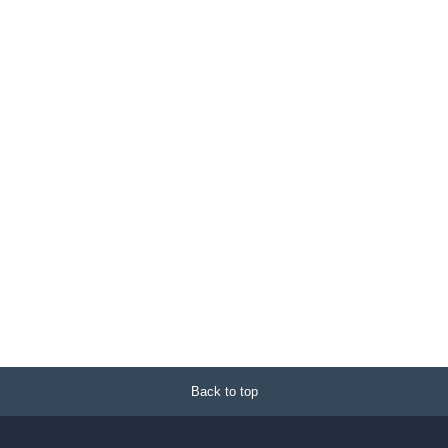
Back to top