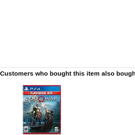
Customers who bought this item also bough