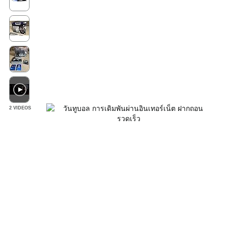
2 VIDEOS