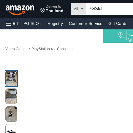
Deliver to
All
Thailand
PG SLOT
Registry
Customer Service
Gift Cards
All
›
›
Video Games
PlayStation 4
Consoles