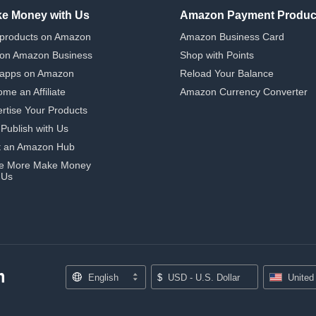
e Money with Us
Amazon Payment Produc
 products on Amazon
Amazon Business Card
 on Amazon Business
Shop with Points
 apps on Amazon
Reload Your Balance
me an Affiliate
Amazon Currency Converter
rtise Your Products
-Publish with Us
t an Amazon Hub
e More Make Money
 Us
English
$
USD - U.S. Dollar
United