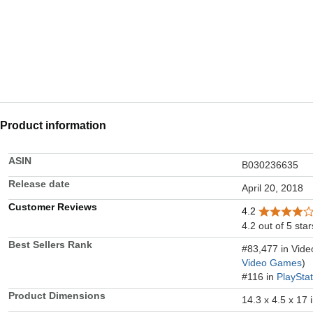
Product information
ASIN
B030236635
Release date
April 20, 2018
Customer Reviews
4.2
4.2 out of 5 star
Best Sellers Rank
#83,477 in Vid
Video Games
)
#116 in
PlaySta
Product Dimensions
14.3 x 4.5 x 17