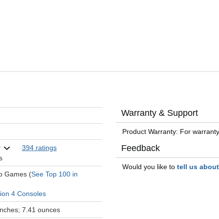
Warranty & Support
Product Warranty: For warranty
Feedback
394 ratings
s
Would you like to
tell us abou
eo Games (
See Top 100 in
tion 4 Consoles
 inches; 7.41 ounces