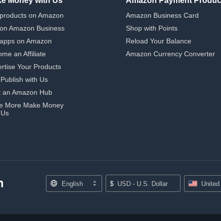
e Money with Us
Amazon Payment Produc
 products on Amazon
Amazon Business Card
 on Amazon Business
Shop with Points
 apps on Amazon
Reload Your Balance
me an Affiliate
Amazon Currency Converter
rtise Your Products
-Publish with Us
t an Amazon Hub
e More Make Money
 Us
English
$
USD - U.S. Dollar
United