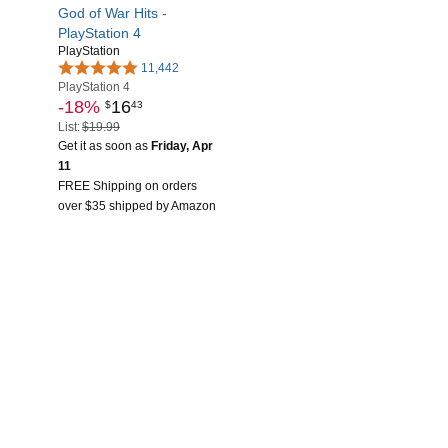
God of War Hits -
PlayStation 4
PlayStation
11,442
PlayStation 4
-18%
16
$
43
List:
$19.99
Get it as soon as
Friday, Apr
11
FREE Shipping on orders
over $35 shipped by Amazon