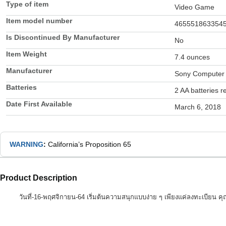
Type of item
Video Game
Item model number
465551863354
Is Discontinued By Manufacturer
No
Item Weight
7.4 ounces
Manufacturer
Sony Computer 
Batteries
2 AA batteries r
Date First Available
March 6, 2018
WARNING
:
California’s Proposition 65
Product Description
วันที่-16-พฤศจิกายน-64 เริ่มต้นความสนุกแบบง่าย ๆ เพียงแค่ลงทะเบียน ค