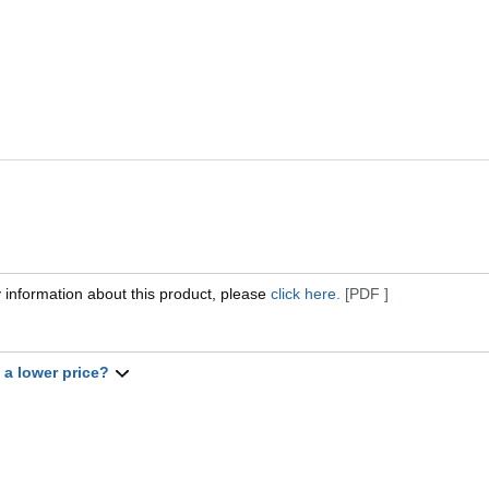
 information about this product, please
click here.
[PDF ]
t a lower price?