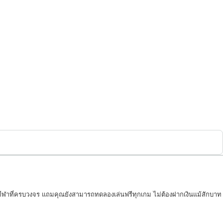
แต่กีฬาที่ครบวงจร แถมคุณยังสามารถทดลองเล่นฟรีทุกเกม ไม่ต้องฝากเงินแม้สักบาท