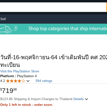
Sell
วันที่-16-พฤศจิกายน-64 เข้าเดิมพันปี คศ 2
ทะเบียน
Visit the PlayStation Store
Platform :
PlayStation 4
4.2
394 ratings
719
$
98
$123.86 Shipping & Import Charges to Thailand
Details
Only 1 left in stock - order soon.