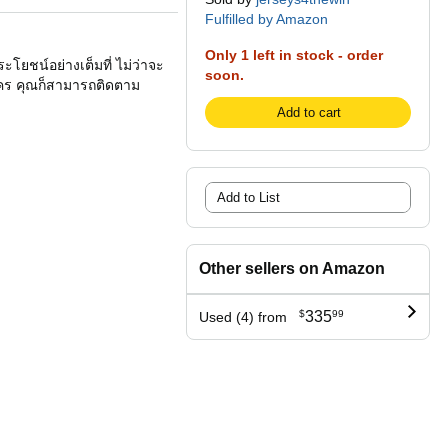
Fulfilled by Amazon
Only 1 left in stock - order
โยชน์อย่างเต็มที่ ไม่ว่าจะ
soon.
มัคร คุณก็สามารถติดตาม
Add to cart
Add to List
Other sellers on Amazon
$
335
99
Used (4) from