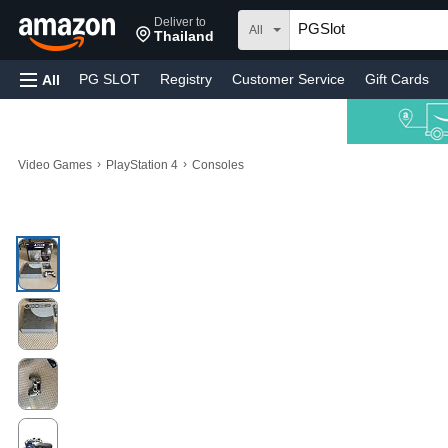
Deliver to
All
Thailand
PG SLOT
Registry
Customer Service
Gift Cards
All
›
›
Video Games
PlayStation 4
Consoles