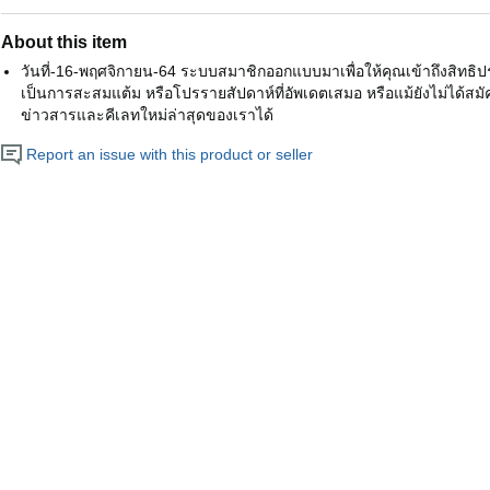
About this item
วันที่-16-พฤศจิกายน-64 ระบบสมาชิกออกแบบมาเพื่อให้คุณเข้าถึงสิทธิประ
เป็นการสะสมแต้ม หรือโปรรายสัปดาห์ที่อัพเดตเสมอ หรือแม้ยังไม่ได้ส
ข่าวสารและคีเลทใหม่ล่าสุดของเราได้
Report an issue with this product or seller