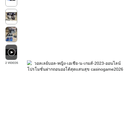
2 VIDEOS