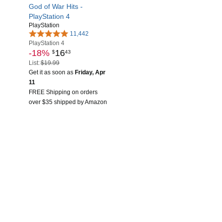
God of War Hits -
PlayStation 4
PlayStation
11,442
PlayStation 4
-18%
16
$
43
List:
$19.99
Get it as soon as
Friday, Apr
11
FREE Shipping on orders
over $35 shipped by Amazon