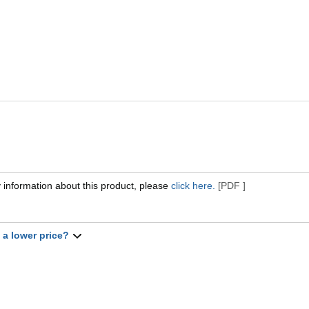
 information about this product, please
click here.
[PDF ]
t a lower price?