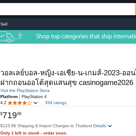
Sell
วอลเลย์บอล-หญิง-เอเชีย-น-เกมส์-2023-ออน
ฝากถอนออโต้สุดแสนสุข casinogame2026
Visit the PlayStation Store
Platform :
PlayStation 4
4.2
394 ratings
719
$
98
$123.86 Shipping & Import Charges to Thailand
Details
Only 1 left in stock - order soon.