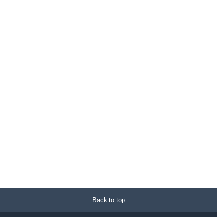
Back to top