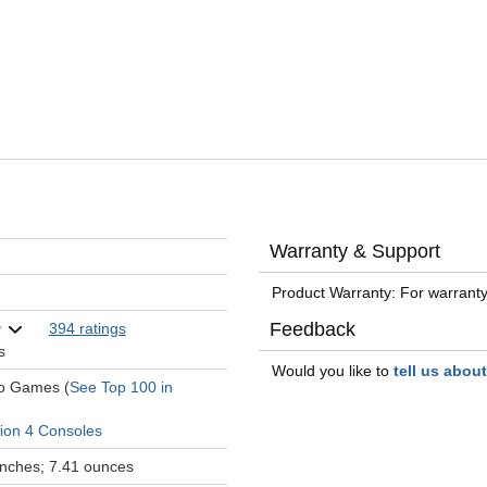
Warranty & Support
Product Warranty: For warranty
Feedback
394 ratings
s
Would you like to
tell us abou
eo Games (
See Top 100 in
tion 4 Consoles
 inches; 7.41 ounces