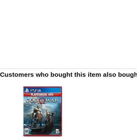
Customers who bought this item also bough