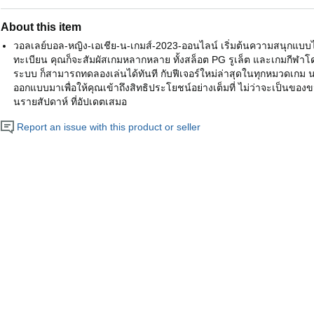
About this item
วอลเลย์บอล-หญิง-เอเชีย-น-เกมส์-2023-ออนไลน์ เริ่มต้นความสนุกแบบไม
ทะเบียน คุณก็จะสัมผัสเกมหลากหลาย ทั้งสล็อต PG รูเล็ต และเกมกีฬาโดยไ
ระบบ ก็สามารถทดลองเล่นได้ทันที กับฟีเจอร์ใหม่ล่าสุดในทุกหมวดเกม 
ออกแบบมาเพื่อให้คุณเข้าถึงสิทธิประโยชน์อย่างเต็มที่ ไม่ว่าจะเป็นขอ
นรายสัปดาห์ ที่อัปเดตเสมอ
Report an issue with this product or seller