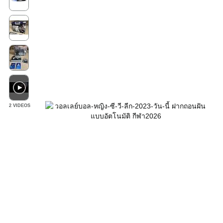
2 VIDEOS