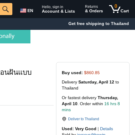
0
Returns
Hello, sign in
EN
& Orders
Cart
Account & Lists
Get free shipping to Thailand
กถอนฝันแบบ
Buy used:
$860.85
Delivery
Saturday, April 12
to
Thailand
Or fastest delivery
Thursday,
April 10
. Order within
16 hrs 8
mins
Deliver to
Thailand
Used: Very Good
|
Details
Sold by
jerseys4thewin