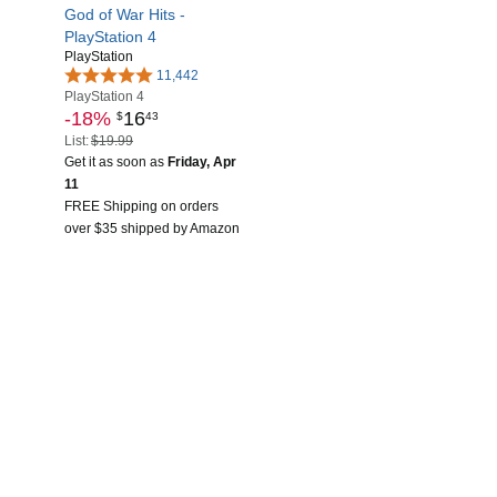
God of War Hits -
PlayStation 4
PlayStation
11,442
PlayStation 4
-18%
16
$
43
List:
$19.99
Get it as soon as
Friday, Apr
11
FREE Shipping on orders
over $35 shipped by Amazon